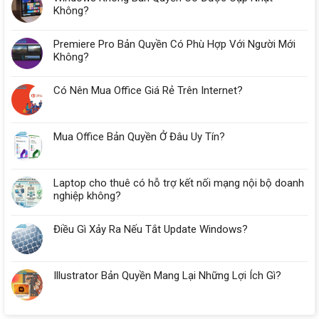
Cho
Không?
Kế
Toán
Premiere Pro Bản Quyền Có Phù Hợp Với Người Mới
Tại
Đà
Không?
Nẵng
Cần
Có Nên Mua Office Giá Rẻ Trên Internet?
Bao
Nhiêu
RAM?
Mua Office Bản Quyền Ở Đâu Uy Tín?
Laptop cho thuê có hỗ trợ kết nối mạng nội bộ doanh
nghiệp không?
Điều Gì Xảy Ra Nếu Tắt Update Windows?
Illustrator Bản Quyền Mang Lại Những Lợi Ích Gì?