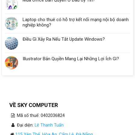
Mua Office Bản Quyền Ở Đâu Uy Tín?
Laptop cho thuê có hỗ trợ kết nối mạng nội bộ doanh
nghiệp không?
Điều Gì Xảy Ra Nếu Tắt Update Windows?
Illustrator Bản Quyền Mang Lại Những Lợi Ích Gì?
VỀ SKY COMPUTER
Mã số thuế: 0402036824
Đại diện:
Lê Thanh Tuấn
115 Yên Thế, Hòa An, Cẩm Lệ, Đà Nẵng