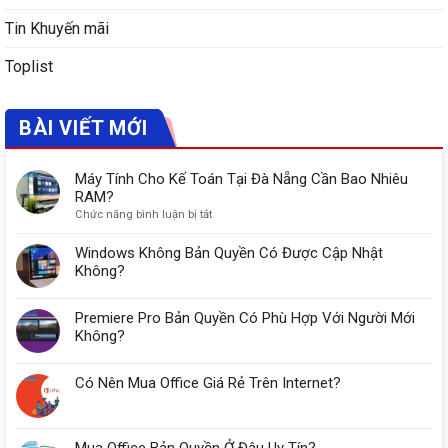
Tin Khuyến mãi
Toplist
BÀI VIẾT MỚI
Máy Tính Cho Kế Toán Tại Đà Nẵng Cần Bao Nhiêu
RAM?
ở
Chức năng bình luận bị tắt
Máy
Tính
Windows Không Bản Quyền Có Được Cập Nhật
Cho
Không?
Kế
Toán
Premiere Pro Bản Quyền Có Phù Hợp Với Người Mới
Tại
Đà
Không?
Nẵng
Cần
Có Nên Mua Office Giá Rẻ Trên Internet?
Bao
Nhiêu
RAM?