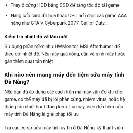
Thay ổ cứng HDD bằng SSD để tăng tốc độ tải game.
Nâng cấp card đồ họa hoặc CPU nếu chơi các game AAA
nặng như GTA V, Cyberpunk 2077, Call of Duty,…
Kiểm tra nhiệt độ và làm mát
Sử dụng phần mềm như HWMonitor, MSI Afterburner để
theo dõi nhiệt độ. Nếu máy quá nóng, cần vệ sinh máy hoặc
gắn thêm quạt tản nhiệt.
Khi nào nên mang máy đến tiệm sửa máy tính
Đà Nẵng?
Nếu bạn đã áp dụng các cách trên mà máy vẫn đơ khi chơi
game, có thể máy đã bị lỗi phần cứng, nhiễm virus, hoặc hệ
thống tản nhiệt hoạt động kém. Lúc này, việc đến tiệm sửa
máy tính Đà Nẵng là giải pháp tối ưu.
Tại các cơ sở sửa máy tính uy tín ở Đà Nẵng, kỹ thuật viên