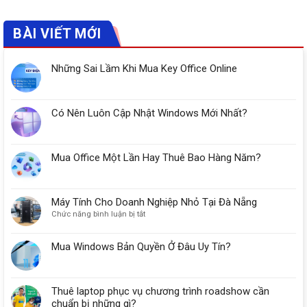
BÀI VIẾT MỚI
Những Sai Lầm Khi Mua Key Office Online
Có Nên Luôn Cập Nhật Windows Mới Nhất?
Mua Office Một Lần Hay Thuê Bao Hàng Năm?
Máy Tính Cho Doanh Nghiệp Nhỏ Tại Đà Nẵng
ở
Chức năng bình luận bị tắt
Máy
Tính
Mua Windows Bản Quyền Ở Đâu Uy Tín?
Cho
Doanh
Nghiệp
Nhỏ
Thuê laptop phục vụ chương trình roadshow cần
Tại
chuẩn bị những gì?
Đà