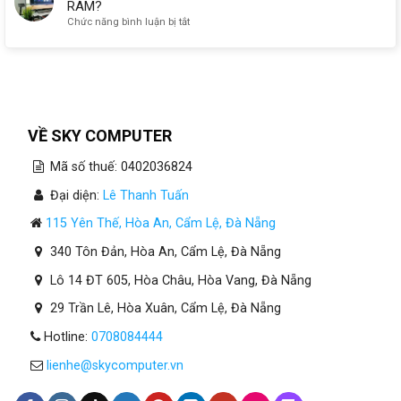
RAM?
ở
Chức năng bình luận bị tắt
Máy
Tính
Cho
Kế
Toán
Tại
Đà
VỀ SKY COMPUTER
Nẵng
Cần
Mã số thuế: 0402036824
Bao
Nhiêu
Đại diện:
Lê Thanh Tuấn
RAM?
115 Yên Thế, Hòa An, Cẩm Lệ, Đà Nẵng
340 Tôn Đản, Hòa An, Cẩm Lệ, Đà Nẵng
Lô 14 ĐT 605, Hòa Châu, Hòa Vang, Đà Nẵng
29 Trần Lê, Hòa Xuân, Cẩm Lệ, Đà Nẵng
Hotline:
0708084444
lienhe@skycomputer.vn