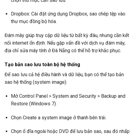
chọn thư mục cần sao lưu.
Dropbox: Cài đặt ứng dụng Dropbox, sao chép tệp vào
thư mục đồng bộ hóa.
Đám mây giúp truy cập dữ liệu từ bất kỳ đâu, nhưng cần kết
nối internet ổn định. Nếu gặp vấn đề với dịch vụ đám mây,
địa chỉ sửa máy tính ở Đà Nẵng có thể hỗ trợ khắc phục.
Tạo bản sao lưu toàn bộ hệ thống
Để sao lưu cả hệ điều hành và dữ liệu, bạn có thể tạo bản
sao hệ thống (system image):
Mở Control Panel > System and Security > Backup and
Restore (Windows 7).
Chọn Create a system image ở thanh bên trái.
Chọn ổ đĩa ngoài hoặc DVD để lưu bản sao, sau đó nhấp