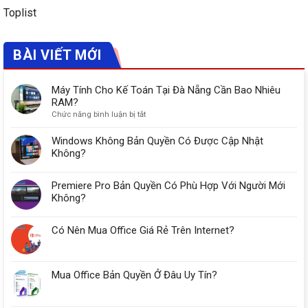
Toplist
BÀI VIẾT MỚI
Máy Tính Cho Kế Toán Tại Đà Nẵng Cần Bao Nhiêu
RAM?
ở
Chức năng bình luận bị tắt
Máy
Tính
Windows Không Bản Quyền Có Được Cập Nhật
Cho
Không?
Kế
Toán
Premiere Pro Bản Quyền Có Phù Hợp Với Người Mới
Tại
Đà
Không?
Nẵng
Cần
Có Nên Mua Office Giá Rẻ Trên Internet?
Bao
Nhiêu
RAM?
Mua Office Bản Quyền Ở Đâu Uy Tín?