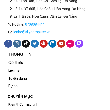
340 Tôn Đản, Hòa An, Cẩm Lệ, Đà Nẵng
Lô 14 ĐT 605, Hòa Châu, Hòa Vang, Đà Nẵng
29 Trần Lê, Hòa Xuân, Cẩm Lệ, Đà Nẵng
Hotline:
0708084444
lienhe@skycomputer.vn
THÔNG TIN
Giới thiệu
Liên hệ
Tuyển dụng
Dự án
CHUYÊN MỤC
Kiến thức máy tính