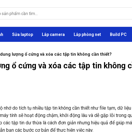
nh
Sửa laptop
Lắp camera
Lắp phòng net
Build PC
dung lượng ổ cứng và xóa các tập tin không cần thiết?
ng ổ cứng và xóa các tập tin không 
nhớ do tích tụ nhiều tập tin không cần thiết như file tạm, dữ liệu 
áy tính sẽ hoạt động chậm, khởi động lâu và dễ gặp lỗi trong qu
 các tập tin dư thừa là cách đơn giản nhưng hiệu quả để giúp má
ẫn bạn các bước cơ bản để thực hiện việc này.