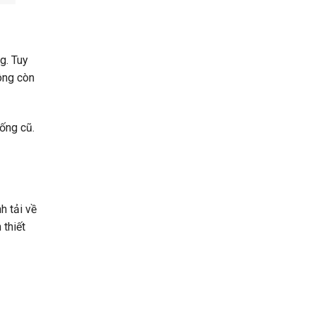
g. Tuy
ông còn
hống cũ.
h tải về
 thiết