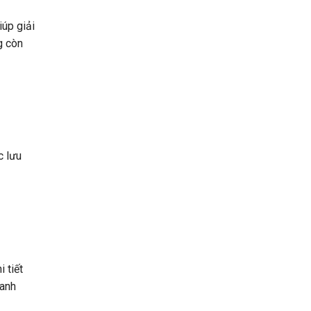
iúp giải
g còn
c lưu
 tiết
hanh