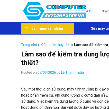
Skip
to
Tìm
kiếm:
content
Danh mục sản phẩm
Sửa máy tí
Trang chủ
»
Kiến thức máy tính
»
Làm sao để kiểm tra 
Làm sao để kiểm tra dung lượ
thiết?
Posted on
09/03/2026
by
Lê Thanh Tuấn
Sau một thời gian sử dụng, máy tính thường bị đầy bộ 
hoặc phần mềm cũ. Khi dung lượng ổ cứng gần đầy, m
sử dụng. Việc kiểm tra dung lượng ổ cứng và dọn dẹp
hoạt động ổn định hơn. Bài viết dưới đây sẽ hướng d