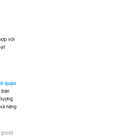
hợp với
oạt
nh quận
a bán
 lượng
 và nâng
s post