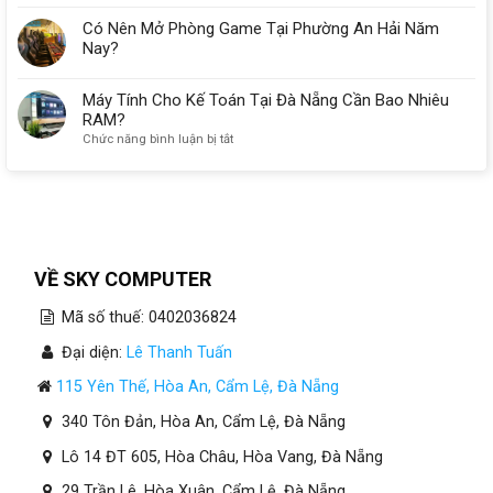
Có Nên Mở Phòng Game Tại Phường An Hải Năm
Nay?
Máy Tính Cho Kế Toán Tại Đà Nẵng Cần Bao Nhiêu
RAM?
ở
Chức năng bình luận bị tắt
Máy
Tính
Cho
Kế
Toán
Tại
Đà
VỀ SKY COMPUTER
Nẵng
Cần
Mã số thuế: 0402036824
Bao
Nhiêu
Đại diện:
Lê Thanh Tuấn
RAM?
115 Yên Thế, Hòa An, Cẩm Lệ, Đà Nẵng
340 Tôn Đản, Hòa An, Cẩm Lệ, Đà Nẵng
Lô 14 ĐT 605, Hòa Châu, Hòa Vang, Đà Nẵng
29 Trần Lê, Hòa Xuân, Cẩm Lệ, Đà Nẵng