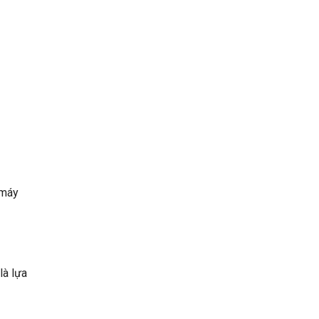
 máy
là lựa