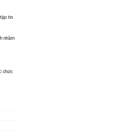
tập tin
nh nhầm
ặc chức