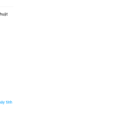
thuật
áy tính