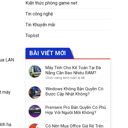
Kiến thức phòng game net
Tin công nghệ
Tin Khuyến mãi
Toplist
BÀI VIẾT MỚI
qua LAN
Máy Tính Cho Kế Toán Tại Đà
Nẵng Cần Bao Nhiêu RAM?
ở
Chức năng bình luận bị tắt
Máy
Tính
Windows Không Bản Quyền Có
ột máy
Cho
Được Cập Nhật Không?
Kế
Toán
Premiere Pro Bản Quyền Có Phù
Tại
Đà
Hợp Với Người Mới Không?
Nẵng
Cần
ính hạ
Có Nên Mua Office Giá Rẻ Trên
Bao