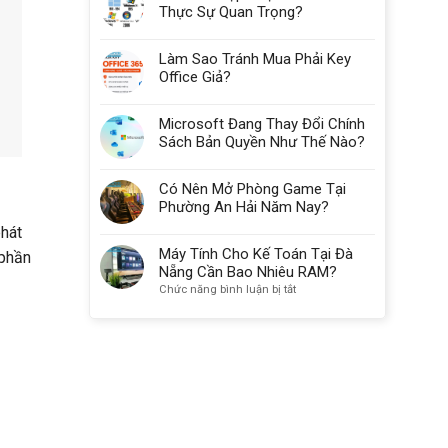
Thực Sự Quan Trọng?
Làm Sao Tránh Mua Phải Key
Office Giả?
Microsoft Đang Thay Đổi Chính
Sách Bản Quyền Như Thế Nào?
Có Nên Mở Phòng Game Tại
Phường An Hải Năm Nay?
phát
Máy Tính Cho Kế Toán Tại Đà
 phần
Nẵng Cần Bao Nhiêu RAM?
ở
Chức năng bình luận bị tắt
Máy
Tính
Cho
Kế
Toán
Tại
Đà
Nẵng
Cần