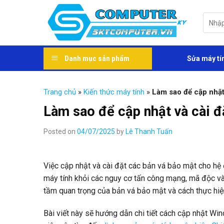
Skip
to
Tìm
kiếm:
content
Danh mục sản phẩm
Sửa máy tí
Trang chủ
»
Kiến thức máy tính
»
Làm sao để cập nhật
Làm sao để cập nhật và cài 
Posted on
04/07/2025
by
Lê Thanh Tuấn
Việc cập nhật và cài đặt các bản vá bảo mật cho hệ
máy tính khỏi các nguy cơ tấn công mạng, mã độc và 
tầm quan trọng của bản vá bảo mật và cách thực hiệ
Bài viết này sẽ hướng dẫn chi tiết cách cập nhật Win