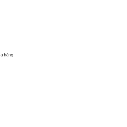
Bao
Nhiêu
RAM?
Ba hàng