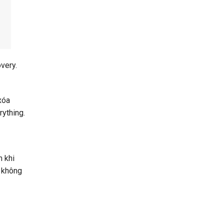
very.
xóa
rything.
m khi
n không