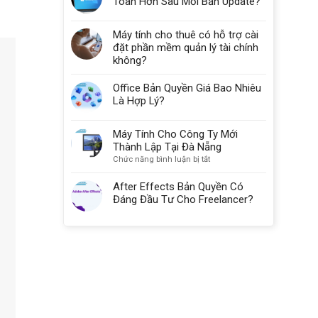
Toàn Hơn Sau Mỗi Bản Update?
Máy tính cho thuê có hỗ trợ cài
đặt phần mềm quản lý tài chính
không?
Office Bản Quyền Giá Bao Nhiêu
Là Hợp Lý?
Máy Tính Cho Công Ty Mới
Thành Lập Tại Đà Nẵng
ở
Chức năng bình luận bị tắt
Máy
Tính
After Effects Bản Quyền Có
Cho
Đáng Đầu Tư Cho Freelancer?
Công
Ty
Mới
Thành
Lập
Tại
Đà
Nẵng