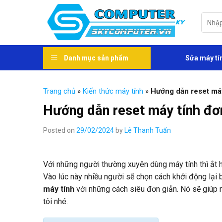
Skip
to
Tìm
kiếm:
content
Danh mục sản phẩm
Sửa máy tí
Trang chủ
»
Kiến thức máy tính
»
Hướng dẫn reset máy
Hướng dẫn reset máy tính đơn
Posted on
29/02/2024
by
Lê Thanh Tuấn
Với những người thường xuyên dùng máy tính thì ắt h
Vào lúc này nhiều người sẽ chọn cách khởi động lại 
máy tính
với những cách siêu đơn giản. Nó sẽ giúp 
tôi nhé.