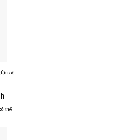
 đầu sẽ
nh
có thể