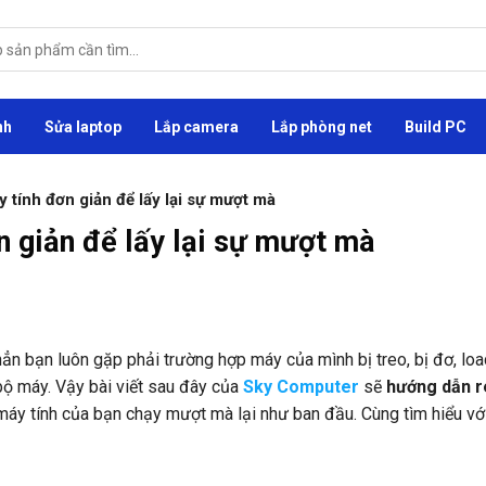
nh
Sửa laptop
Lắp camera
Lắp phòng net
Build PC
 tính đơn giản để lấy lại sự mượt mà
 giản để lấy lại sự mượt mà
ẳn bạn luôn gặp phải trường hợp máy của mình bị treo, bị đơ, lo
bộ máy. Vậy bài viết sau đây của
Sky Computer
sẽ
hướng dẫn r
máy tính của bạn chạy mượt mà lại như ban đầu. Cùng tìm hiểu vớ