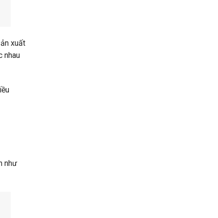
sản xuất
c nhau
iều
n như