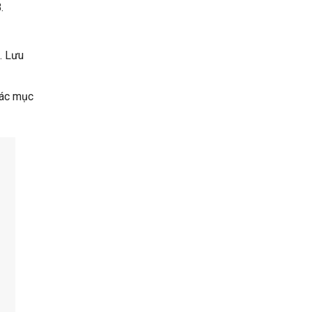
.
. Lưu
các mục