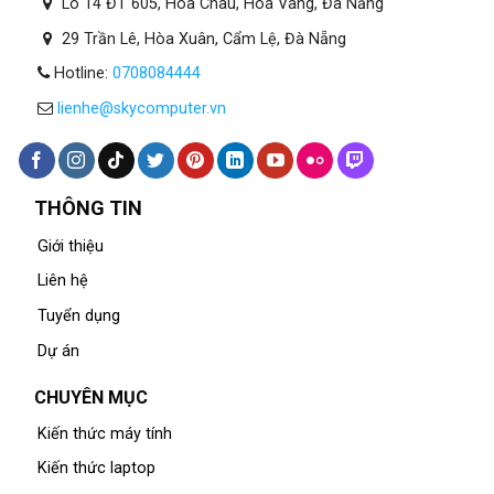
Lô 14 ĐT 605, Hòa Châu, Hòa Vang, Đà Nẵng
29 Trần Lê, Hòa Xuân, Cẩm Lệ, Đà Nẵng
Hotline:
0708084444
lienhe@skycomputer.vn
THÔNG TIN
Giới thiệu
Liên hệ
Tuyển dụng
Dự án
CHUYÊN MỤC
Kiến thức máy tính
Kiến thức laptop