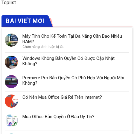
Toplist
BÀI VIẾT MỚI
Máy Tính Cho Kế Toán Tại Đà Nẵng Cần Bao Nhiêu
RAM?
ở
Chức năng bình luận bị tắt
Máy
Tính
Windows Không Bản Quyền Có Được Cập Nhật
Cho
Không?
Kế
Toán
Premiere Pro Bản Quyền Có Phù Hợp Với Người Mới
Tại
Đà
Không?
Nẵng
Cần
Có Nên Mua Office Giá Rẻ Trên Internet?
Bao
Nhiêu
RAM?
Mua Office Bản Quyền Ở Đâu Uy Tín?