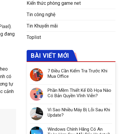
Kiến thức phòng game net
Tin công nghệ
Tin Khuyến mãi
ixel).
ũng đang
Toplist
BÀI VIẾT MỚI
theo
7 Điều Cần Kiểm Tra Trước Khi
ình có
Mua Office
ương tự
Phần Mềm Thiết Kế Đồ Họa Nào
ác cảnh
Có Bản Quyền Vĩnh Viễn?
Vì Sao Nhiều Máy Bị Lỗi Sau Khi
Update?
Windows Chính Hãng Có An