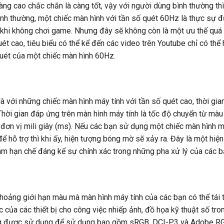
ng cao chắc chắn là càng tốt, vậy với người dùng bình thường th
nh thường, một chiếc màn hình với tần số quét 60Hz là thực sự đ
khi không chơi game. Nhưng đây sẽ không còn là một ưu thế quá 
t cao, tiêu biểu có thể kể đến các video trên Youtube chỉ có thể h
quét của một chiếc màn hình 60Hz.
à với những chiếc màn hình máy tính với tần số quét cao, thời gia
Thời gian đáp ứng trên màn hình máy tính là tốc độ chuyển từ màu
đơn vị mili giây (ms). Nếu các bạn sử dụng một chiếc màn hình m
 hỗ trợ thì khi ấy, hiện tượng bóng mờ sẽ xảy ra. Đây là một hiệ
, làm hạn chế đáng kể sự chính xác trong những pha xử lý của các b
oảng giới hạn màu mà màn hình máy tính của các bạn có thể tái 
c của các thiết bị cho công việc nhiếp ảnh, đồ họa kỹ thuật số tr
ờng được sử dụng để sử dụng bao gồm sRGB, DCI-P3 và Adobe R