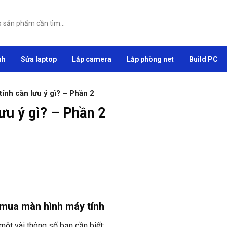
nh
Sửa laptop
Lắp camera
Lắp phòng net
Build PC
ính cần lưu ý gì? – Phần 2
ưu ý gì? – Phần 2
 mua màn hình máy tính
 một vài thông số bạn cần biết: