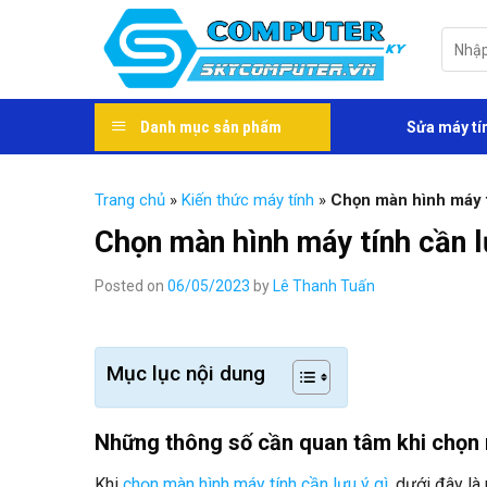
Skip
to
Tìm
kiếm:
content
Danh mục sản phẩm
Sửa máy tí
Trang chủ
»
Kiến thức máy tính
»
Chọn màn hình máy t
Chọn màn hình máy tính cần l
Posted on
06/05/2023
by
Lê Thanh Tuấn
Mục lục nội dung
Những thông số cần quan tâm khi chọn
Khi
chọn màn hình máy tính cần lưu ý gì
, dưới đây là