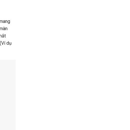
 mang
 màn
mắt
(Ví dụ