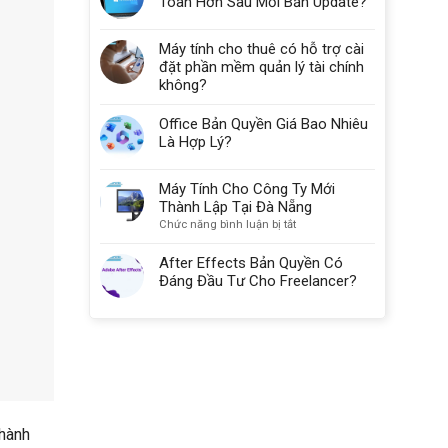
Toàn Hơn Sau Mỗi Bản Update?
Máy tính cho thuê có hỗ trợ cài
đặt phần mềm quản lý tài chính
không?
Office Bản Quyền Giá Bao Nhiêu
Là Hợp Lý?
Máy Tính Cho Công Ty Mới
Thành Lập Tại Đà Nẵng
ở
Chức năng bình luận bị tắt
Máy
Tính
After Effects Bản Quyền Có
Cho
Đáng Đầu Tư Cho Freelancer?
Công
Ty
Mới
Thành
Lập
Tại
Đà
Nẵng
 hành