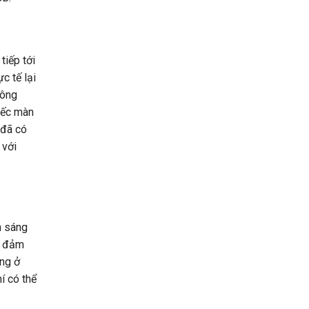
tiếp tới
c tế lại
hông
iếc màn
 đã có
 với
h sáng
p đảm
áng ở
í có thể