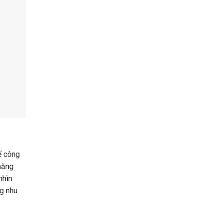
ế công
năng
nhìn
ng nhu