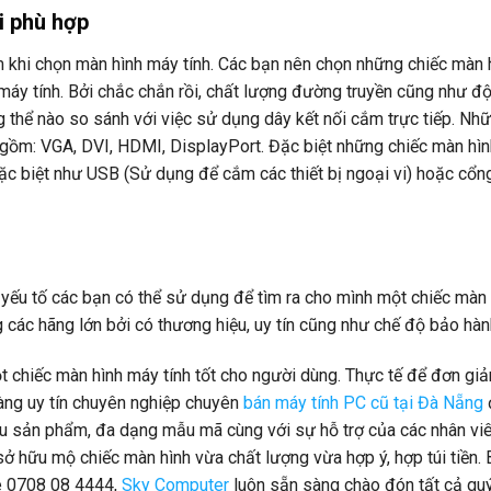
i phù hợp
m khi chọn màn hình máy tính. Các bạn nên chọn những chiếc màn 
 máy tính. Bởi chắc chắn rồi, chất lượng đường truyền cũng như đ
g thể nào so sánh với việc sử dụng dây kết nối cắm trực tiếp. Nhữ
 gồm: VGA, DVI, HDMI, DisplayPort. Đặc biệt những chiếc màn hìn
c biệt như USB (Sử dụng để cắm các thiết bị ngoại vi) hoặc cổn
 yếu tố các bạn có thể sử dụng để tìm ra cho mình một chiếc màn 
 các hãng lớn bởi có thương hiệu, uy tín cũng như chế độ bảo hành
ột chiếc màn hình máy tính tốt cho người dùng. Thực tế để đơn gi
hàng uy tín chuyên nghiệp chuyên
bán máy tính PC cũ tại Đà Nẵng
iều sản phẩm, đa dạng mẫu mã cùng với sự hỗ trợ của các nhân vi
ở hữu mộ chiếc màn hình vừa chất lượng vừa hợp ý, hợp túi tiền.
ne 0708 08 4444,
Sky Computer
luôn sẵn sàng chào đón tất cả qu