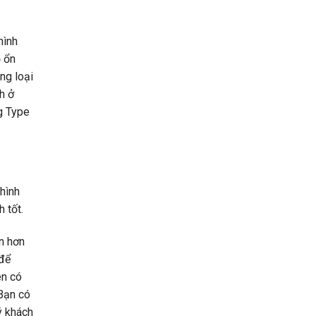
hình
ộ ổn
ng loại
h ở
g Type
hình
 tốt.
ản hơn
để
ên có
 Bạn có
ý khách