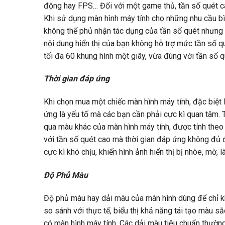
động hay FPS… Đối với một game thủ, tần số quét cà
Khi sử dụng màn hình máy tính cho những nhu cầu bì
không thể phủ nhận tác dụng của tần số quét nhưng 
nội dung hiển thị của bạn không hỗ trợ mức tần số qué
tối đa 60 khung hình một giây, vừa đúng với tần số 
Thời gian đáp ứng
Khi chọn mua một chiếc màn hình máy tính, đặc biệt l
ứng là yếu tố mà các bạn cần phải cực kì quan tâm. 
qua màu khác của màn hình máy tính, được tính theo 
với tần số quét cao mà thời gian đáp ứng không đủ để
cực kì khó chịu, khiến hình ảnh hiển thị bị nhòe, mờ
Độ Phủ Màu
Độ phủ màu hay dải màu của màn hình dùng để chỉ kh
so sánh với thực tế, biểu thị khả năng tái tạo màu sắ
có màn hình máy tính. Các dải màu tiêu chuẩn thư