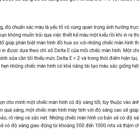
g, độ chuẩn xác màu là yếu tố vô cùng quan trọng ảnh hưởng trực 
 không muốn trải qua việc thiết kế màu một kiểu rồi khi in ra thự
u tố giúp phân biệt màn hình đồ họa so với những chiếc màn hình t
 in được dựa theo chỉ số Delta E của mỗi chiếc màn hình. Một ch
ỉnh sửa cần tối thiểu mức Delta E < 2 và trong thời điểm hiện tại,
 hẹn những chiếc màn hình có khả năng tái tạo màu sắc giống hệt
ọn cho mình một chiếc màn hình có độ sáng tốt, tùy thuộc vào án
n quá sáng, một chiếc màn hình máy tính với độ sáng cao sẽ giú
ảo, rõ ràng và sắc nét. Những chiếc màn hình cơ bản sẽ có độ s
sẽ có độ sáng giao động từ khoảng 300 đến 1000 nits và thậm ch