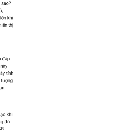
ì sao?
ủ,
lớn khi
iển thị
n đáp
 này
áy tính
n tượng
ạn.
tạo khi
ong đó
GB.