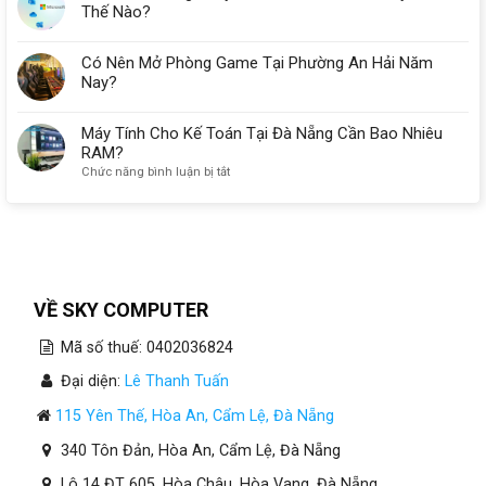
Thế Nào?
Có Nên Mở Phòng Game Tại Phường An Hải Năm
Nay?
Máy Tính Cho Kế Toán Tại Đà Nẵng Cần Bao Nhiêu
RAM?
ở
Chức năng bình luận bị tắt
Máy
Tính
Cho
Kế
Toán
Tại
Đà
VỀ SKY COMPUTER
Nẵng
Cần
Mã số thuế: 0402036824
Bao
Nhiêu
Đại diện:
Lê Thanh Tuấn
RAM?
115 Yên Thế, Hòa An, Cẩm Lệ, Đà Nẵng
340 Tôn Đản, Hòa An, Cẩm Lệ, Đà Nẵng
Lô 14 ĐT 605, Hòa Châu, Hòa Vang, Đà Nẵng