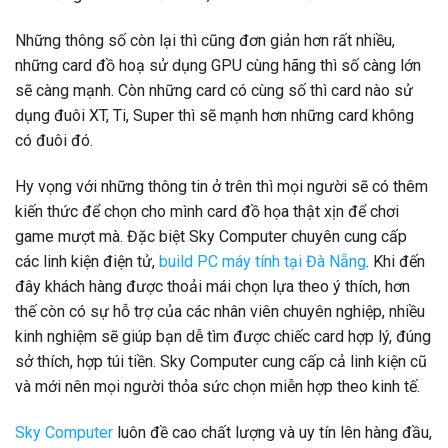
Những thông số còn lại thì cũng đơn giản hơn rất nhiều,
những card đồ hoạ sử dụng GPU cùng hãng thì số càng lớn
sẽ càng mạnh. Còn những card có cùng số thì card nào sử
dụng đuôi XT, Ti, Super thì sẽ mạnh hơn những card không
có đuôi đó.
Hy vọng với những thông tin ở trên thì mọi người sẽ có thêm
kiến thức để chọn cho mình card đồ họa thật xịn để chơi
game mượt mà. Đặc biệt Sky Computer chuyên cung cấp
các linh kiện điện tử,
build PC máy tính tại Đà Nẵng
. Khi đến
đây khách hàng được thoải mái chọn lựa theo ý thích, hơn
thế còn có sự hỗ trợ của các nhân viên chuyên nghiệp, nhiều
kinh nghiệm sẽ giúp bạn dễ tìm được chiếc card hợp lý, đúng
sở thích, hợp túi tiền. Sky Computer cung cấp cả linh kiện cũ
và mới nên mọi người thỏa sức chọn miễn hợp theo kinh tế.
Sky Computer
luôn đề cao chất lượng và uy tín lên hàng đầu,