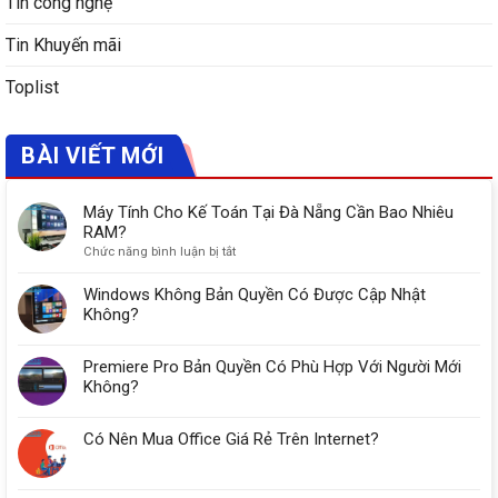
Tin công nghệ
Tin Khuyến mãi
Toplist
BÀI VIẾT MỚI
Máy Tính Cho Kế Toán Tại Đà Nẵng Cần Bao Nhiêu
RAM?
ở
Chức năng bình luận bị tắt
Máy
Tính
Windows Không Bản Quyền Có Được Cập Nhật
Cho
Không?
Kế
Toán
Premiere Pro Bản Quyền Có Phù Hợp Với Người Mới
Tại
Đà
Không?
Nẵng
Cần
Có Nên Mua Office Giá Rẻ Trên Internet?
Bao
Nhiêu
RAM?