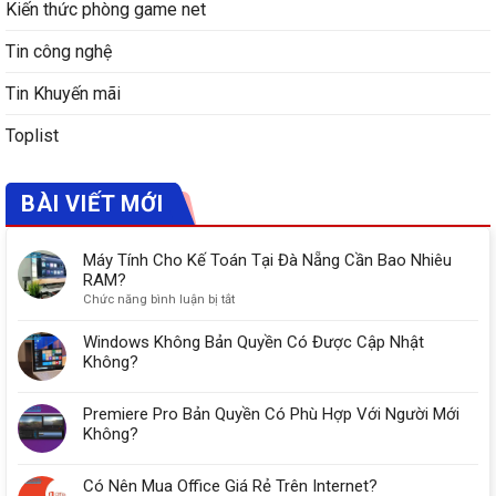
Kiến thức phòng game net
Tin công nghệ
Tin Khuyến mãi
Toplist
BÀI VIẾT MỚI
Máy Tính Cho Kế Toán Tại Đà Nẵng Cần Bao Nhiêu
RAM?
ở
Chức năng bình luận bị tắt
Máy
Tính
Windows Không Bản Quyền Có Được Cập Nhật
Cho
Không?
Kế
Toán
Premiere Pro Bản Quyền Có Phù Hợp Với Người Mới
Tại
Đà
Không?
Nẵng
Cần
Có Nên Mua Office Giá Rẻ Trên Internet?
Bao