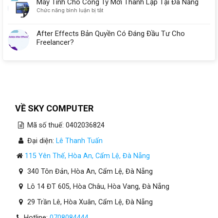
Máy Tính Cho Công Ty Mới Thành Lập Tại Đà Nẵng
ở
Chức năng bình luận bị tắt
Máy
Tính
After Effects Bản Quyền Có Đáng Đầu Tư Cho
Cho
Freelancer?
Công
Ty
Mới
Thành
Lập
Tại
Đà
Nẵng
VỀ SKY COMPUTER
Mã số thuế: 0402036824
Đại diện:
Lê Thanh Tuấn
115 Yên Thế, Hòa An, Cẩm Lệ, Đà Nẵng
340 Tôn Đản, Hòa An, Cẩm Lệ, Đà Nẵng
Lô 14 ĐT 605, Hòa Châu, Hòa Vang, Đà Nẵng
29 Trần Lê, Hòa Xuân, Cẩm Lệ, Đà Nẵng
Hotline:
0708084444