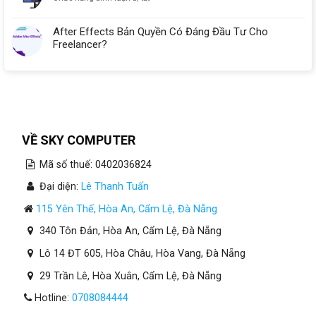
Máy
Tính
After Effects Bản Quyền Có Đáng Đầu Tư Cho
Cho
Freelancer?
Công
Ty
Mới
Thành
Lập
Tại
Đà
Nẵng
VỀ SKY COMPUTER
Mã số thuế: 0402036824
Đại diện:
Lê Thanh Tuấn
115 Yên Thế, Hòa An, Cẩm Lệ, Đà Nẵng
340 Tôn Đản, Hòa An, Cẩm Lệ, Đà Nẵng
Lô 14 ĐT 605, Hòa Châu, Hòa Vang, Đà Nẵng
29 Trần Lê, Hòa Xuân, Cẩm Lệ, Đà Nẵng
Hotline:
0708084444