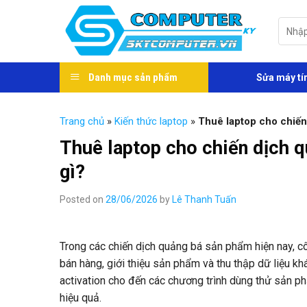
Skip
to
Tìm
kiếm:
content
Danh mục sản phẩm
Sửa máy tí
Trang chủ
»
Kiến thức laptop
»
Thuê laptop cho chiến
Thuê laptop cho chiến dịch 
gì?
Posted on
28/06/2026
by
Lê Thanh Tuấn
Trong các chiến dịch quảng bá sản phẩm hiện nay, cô
bán hàng, giới thiệu sản phẩm và thu thập dữ liệu kh
activation cho đến các chương trình dùng thử sản phẩ
hiệu quả.