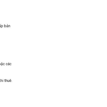
ấp bản
oặc các
hi thuê.