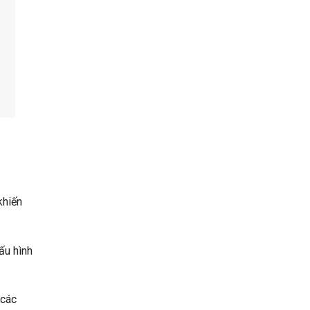
khiến
ấu hình
 các