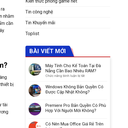
Kiến thức phòng game net
 ra
Tin công nghệ
iên nhằm
Tin Khuyến mãi
hẩm cần
ây.
Toplist
BÀI VIẾT MỚI
ẩm?
Máy Tính Cho Kế Toán Tại Đà
Nẵng Cần Bao Nhiêu RAM?
ở
Chức năng bình luận bị tắt
hàng
Máy
hiết bị
Tính
Windows Không Bản Quyền Có
Cho
Được Cập Nhật Không?
Kế
Toán
 tài
Premiere Pro Bản Quyền Có Phù
Tại
Đà
Hợp Với Người Mới Không?
hương
Nẵng
Cần
Có Nên Mua Office Giá Rẻ Trên
Bao