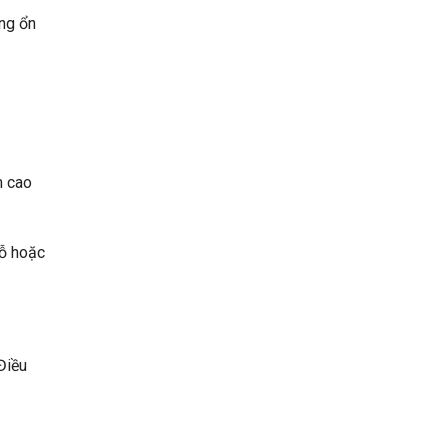
ông ổn
m cao
hỗ hoặc
Điều