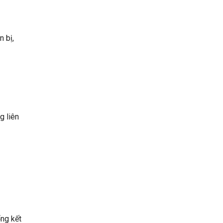
n bị,
g liên
ổng kết