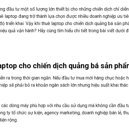
g đầu tư một số lượng lớn thiết bị cho những chiến dịch chỉ diễn
thuê laptop đang trở thành lựa chọn được nhiều doanh nghiệp ưu t
n độ triển khai. Vậy khi thuê laptop cho chiến dịch quảng bá sản p
hiệu quả vận hành? Hãy cùng tìm hiểu chi tiết trong bài viết dưới đ
laptop cho chiến dịch quảng bá sản ph
diễn ra trong thời gian ngắn. Nếu đầu tư mua mới hàng chục hoặc 
iệp sẽ phải bỏ ra khoản ngân sách lớn nhưng hiệu suất khai thác t
g các dòng máy phù hợp với nhu cầu sử dụng mà không cần đầu tư
ông ty tổ chức sự kiện, agency marketing, doanh nghiệp bán lẻ, t
iện rộng.