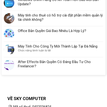
Update?
Máy tính cho thuê có hỗ trợ cài đặt phần mềm quản lý
tài chính không?
Office Bản Quyền Giá Bao Nhiêu Là Hợp Lý?
Máy Tính Cho Công Ty Mới Thành Lập Tại Đà Nẵng
ở
Chức năng bình luận bị tắt
Máy
Tính
After Effects Bản Quyền Có Đáng Đầu Tư Cho
Cho
Freelancer?
Công
Ty
Mới
Thành
Lập
Tại
Đà
Nẵng
VỀ SKY COMPUTER
Mã số thuế: 0402036824