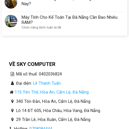
Nay?
Máy Tính Cho Kế Toán Tại Đà Nẵng Cần Bao Nhiêu
RAM?
ở
Chức năng bình luận bị tắt
Máy
Tính
Cho
Kế
Toán
Tại
Đà
VỀ SKY COMPUTER
Nẵng
Cần
Mã số thuế: 0402036824
Bao
Nhiêu
Đại diện:
Lê Thanh Tuấn
RAM?
115 Yên Thế, Hòa An, Cẩm Lệ, Đà Nẵng
340 Tôn Đản, Hòa An, Cẩm Lệ, Đà Nẵng
Lô 14 ĐT 605, Hòa Châu, Hòa Vang, Đà Nẵng
29 Trần Lê, Hòa Xuân, Cẩm Lệ, Đà Nẵng
Hotline:
0708084444