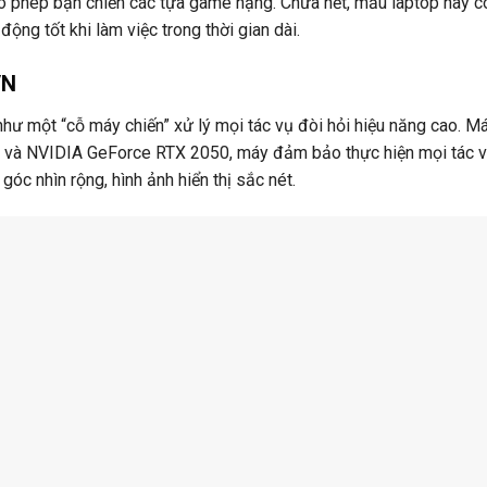
ho phép bạn chiến các tựa game nặng. Chưa hết, mẫu laptop này c
động tốt khi làm việc trong thời gian dài.
VN
một “cỗ máy chiến” xử lý mọi tác vụ đòi hỏi hiệu năng cao. M
 và NVIDIA GeForce RTX 2050, máy đảm bảo thực hiện mọi tác 
óc nhìn rộng, hình ảnh hiển thị sắc nét.