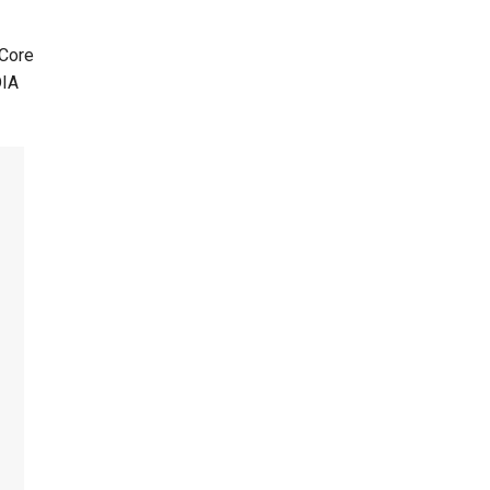
Bao
Nhiêu
RAM?
 Core
DIA