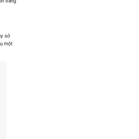
òn trang
áy sở
vụ một