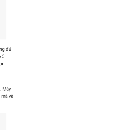
ũng đủ
e 5
ọc.
ẽ. Máy
t mà và