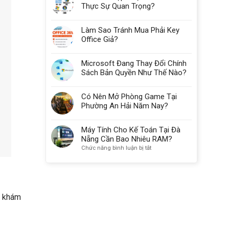
Thực Sự Quan Trọng?
Làm Sao Tránh Mua Phải Key
Office Giả?
Microsoft Đang Thay Đổi Chính
Sách Bản Quyền Như Thế Nào?
Có Nên Mở Phòng Game Tại
Phường An Hải Năm Nay?
Máy Tính Cho Kế Toán Tại Đà
Nẵng Cần Bao Nhiêu RAM?
ở
Chức năng bình luận bị tắt
Máy
Tính
Cho
Kế
Toán
r khám
Tại
Đà
Nẵng
Cần