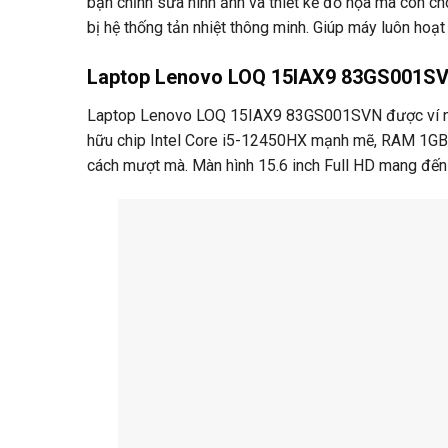
bạn chỉnh sửa hình ảnh và thiết kế đồ họa mà còn c
bị hệ thống tản nhiệt thông minh. Giúp máy luôn hoạt 
Laptop Lenovo LOQ 15IAX9 83GS001S
Laptop Lenovo LOQ 15IAX9 83GS001SVN được ví như 
hữu chip Intel Core i5-12450HX mạnh mẽ, RAM 1GB
cách mượt mà. Màn hình 15.6 inch Full HD mang đến g