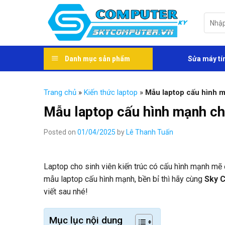
Skip
to
Tìm
kiếm:
content
Danh mục sản phẩm
Sửa máy tí
Trang chủ
»
Kiến thức laptop
»
Mẫu laptop cấu hình m
Mẫu laptop cấu hình mạnh cho
Posted on
01/04/2025
by
Lê Thanh Tuấn
Laptop cho sinh viên kiến trúc có cấu hình mạnh m
mẫu laptop cấu hình mạnh, bền bỉ thì hãy cùng
Sky 
viết sau nhé!
Mục lục nội dung