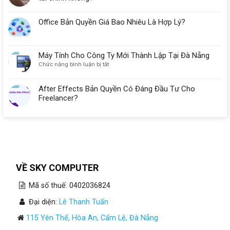
Office Bản Quyền Giá Bao Nhiêu Là Hợp Lý?
Máy Tính Cho Công Ty Mới Thành Lập Tại Đà Nẵng
ở
Chức năng bình luận bị tắt
Máy
Tính
After Effects Bản Quyền Có Đáng Đầu Tư Cho
Cho
Freelancer?
Công
Ty
Mới
Thành
Lập
Tại
Đà
Nẵng
VỀ SKY COMPUTER
Mã số thuế: 0402036824
Đại diện:
Lê Thanh Tuấn
115 Yên Thế, Hòa An, Cẩm Lệ, Đà Nẵng