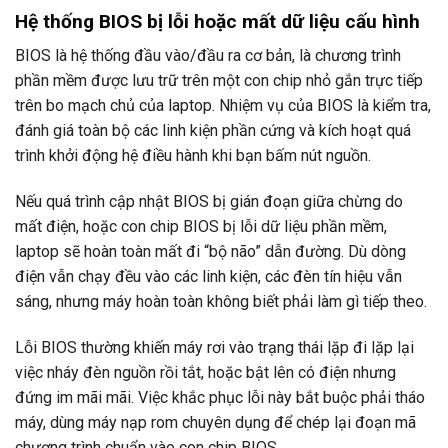
Hệ thống BIOS bị lỗi hoặc mất dữ liệu cấu hình
BIOS là hệ thống đầu vào/đầu ra cơ bản, là chương trình
phần mềm được lưu trữ trên một con chip nhỏ gắn trực tiếp
trên bo mạch chủ của laptop. Nhiệm vụ của BIOS là kiểm tra,
đánh giá toàn bộ các linh kiện phần cứng và kích hoạt quá
trình khởi động hệ điều hành khi bạn bấm nút nguồn.
Nếu quá trình cập nhật BIOS bị gián đoạn giữa chừng do
mất điện, hoặc con chip BIOS bị lỗi dữ liệu phần mềm,
laptop sẽ hoàn toàn mất đi “bộ não” dẫn đường. Dù dòng
điện vẫn chạy đều vào các linh kiện, các đèn tín hiệu vẫn
sáng, nhưng máy hoàn toàn không biết phải làm gì tiếp theo.
Lỗi BIOS thường khiến máy rơi vào trạng thái lặp đi lặp lại
việc nháy đèn nguồn rồi tắt, hoặc bật lên có điện nhưng
đứng im mãi mãi. Việc khắc phục lỗi này bắt buộc phải tháo
máy, dùng máy nạp rom chuyên dụng để chép lại đoạn mã
chương trình chuẩn vào con chip BIOS.