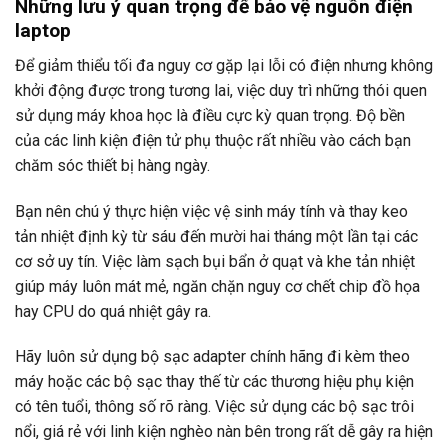
Những lưu ý quan trọng để bảo vệ nguồn điện
laptop
Để giảm thiểu tối đa nguy cơ gặp lại lỗi có điện nhưng không
khởi động được trong tương lai, việc duy trì những thói quen
sử dụng máy khoa học là điều cực kỳ quan trọng. Độ bền
của các linh kiện điện tử phụ thuộc rất nhiều vào cách bạn
chăm sóc thiết bị hàng ngày.
Bạn nên chú ý thực hiện việc vệ sinh máy tính và thay keo
tản nhiệt định kỳ từ sáu đến mười hai tháng một lần tại các
cơ sở uy tín. Việc làm sạch bụi bẩn ở quạt và khe tản nhiệt
giúp máy luôn mát mẻ, ngăn chặn nguy cơ chết chip đồ họa
hay CPU do quá nhiệt gây ra.
Hãy luôn sử dụng bộ sạc adapter chính hãng đi kèm theo
máy hoặc các bộ sạc thay thế từ các thương hiệu phụ kiện
có tên tuổi, thông số rõ ràng. Việc sử dụng các bộ sạc trôi
nổi, giá rẻ với linh kiện nghèo nàn bên trong rất dễ gây ra hiện