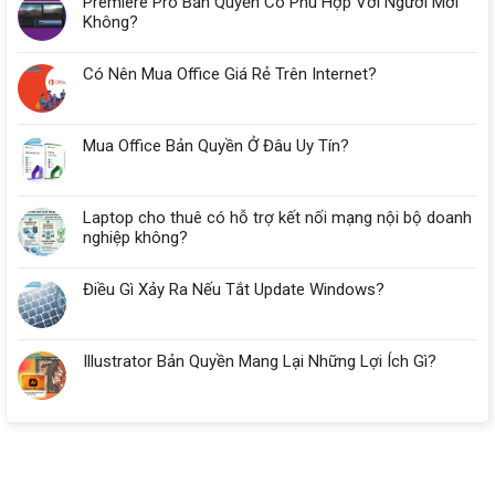
Premiere Pro Bản Quyền Có Phù Hợp Với Người Mới
Đà
Không?
Nẵng
Cần
Có Nên Mua Office Giá Rẻ Trên Internet?
Bao
Nhiêu
RAM?
Mua Office Bản Quyền Ở Đâu Uy Tín?
Laptop cho thuê có hỗ trợ kết nối mạng nội bộ doanh
nghiệp không?
Điều Gì Xảy Ra Nếu Tắt Update Windows?
Illustrator Bản Quyền Mang Lại Những Lợi Ích Gì?