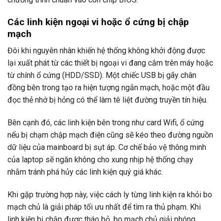
Các linh kiện ngoại vi hoặc ổ cứng bị chập
mạch
Đôi khi nguyên nhân khiến hệ thống không khởi động được
lại xuất phát từ các thiết bị ngoại vi đang cắm trên máy hoặc
từ chính ổ cứng (HDD/SSD). Một chiếc USB bị gãy chân
đồng bên trong tạo ra hiện tượng ngắn mạch, hoặc một đầu
đọc thẻ nhớ bị hỏng có thể làm tê liệt đường truyền tín hiệu.
Bên cạnh đó, các linh kiện bên trong như card Wifi, ổ cứng
nếu bị chạm chập mạch điện cũng sẽ kéo theo đường nguồn
dữ liệu của mainboard bị sụt áp. Cơ chế bảo vệ thông minh
của laptop sẽ ngăn không cho xung nhịp hệ thống chạy
nhằm tránh phá hủy các linh kiện quý giá khác.
Khi gặp trường hợp này, việc cách ly từng linh kiện ra khỏi bo
mạch chủ là giải pháp tối ưu nhất để tìm ra thủ phạm. Khi
linh kiện bị chập được tháo bỏ, bo mạch chủ giải phóng