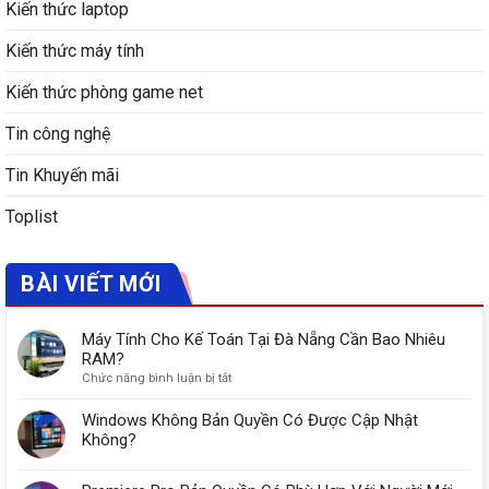
Kiến thức laptop
Kiến thức máy tính
Kiến thức phòng game net
Tin công nghệ
Tin Khuyến mãi
Toplist
BÀI VIẾT MỚI
Máy Tính Cho Kế Toán Tại Đà Nẵng Cần Bao Nhiêu
RAM?
ở
Chức năng bình luận bị tắt
Máy
Tính
Windows Không Bản Quyền Có Được Cập Nhật
Cho
Không?
Kế
Toán
Tại