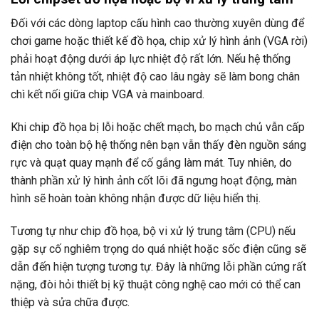
Đối với các dòng laptop cấu hình cao thường xuyên dùng để
chơi game hoặc thiết kế đồ họa, chip xử lý hình ảnh (VGA rời)
phải hoạt động dưới áp lực nhiệt độ rất lớn. Nếu hệ thống
tản nhiệt không tốt, nhiệt độ cao lâu ngày sẽ làm bong chân
chì kết nối giữa chip VGA và mainboard.
Khi chip đồ họa bị lỗi hoặc chết mạch, bo mạch chủ vẫn cấp
điện cho toàn bộ hệ thống nên bạn vẫn thấy đèn nguồn sáng
rực và quạt quay mạnh để cố gắng làm mát. Tuy nhiên, do
thành phần xử lý hình ảnh cốt lõi đã ngưng hoạt động, màn
hình sẽ hoàn toàn không nhận được dữ liệu hiển thị.
Tương tự như chip đồ họa, bộ vi xử lý trung tâm (CPU) nếu
gặp sự cố nghiêm trọng do quá nhiệt hoặc sốc điện cũng sẽ
dẫn đến hiện tượng tương tự. Đây là những lỗi phần cứng rất
nặng, đòi hỏi thiết bị kỹ thuật công nghệ cao mới có thể can
thiệp và sửa chữa được.