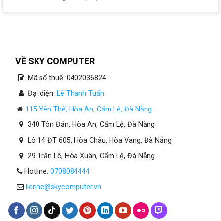
Máy
Tính
Cho
Kế
Toán
Tại
Đà
VỀ SKY COMPUTER
Nẵng
Cần
Mã số thuế: 0402036824
Bao
Nhiêu
Đại diện:
Lê Thanh Tuấn
RAM?
115 Yên Thế, Hòa An, Cẩm Lệ, Đà Nẵng
340 Tôn Đản, Hòa An, Cẩm Lệ, Đà Nẵng
Lô 14 ĐT 605, Hòa Châu, Hòa Vang, Đà Nẵng
29 Trần Lê, Hòa Xuân, Cẩm Lệ, Đà Nẵng
Hotline:
0708084444
lienhe@skycomputer.vn