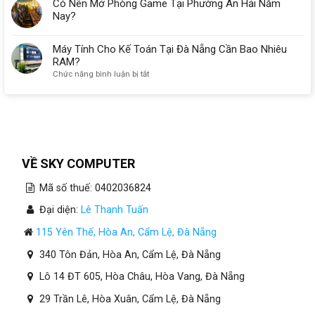
Có Nên Mở Phòng Game Tại Phường An Hải Năm
Nay?
Máy Tính Cho Kế Toán Tại Đà Nẵng Cần Bao Nhiêu
RAM?
ở
Chức năng bình luận bị tắt
Máy
Tính
Cho
Kế
Toán
Tại
Đà
VỀ SKY COMPUTER
Nẵng
Cần
Mã số thuế: 0402036824
Bao
Nhiêu
Đại diện:
Lê Thanh Tuấn
RAM?
115 Yên Thế, Hòa An, Cẩm Lệ, Đà Nẵng
340 Tôn Đản, Hòa An, Cẩm Lệ, Đà Nẵng
Lô 14 ĐT 605, Hòa Châu, Hòa Vang, Đà Nẵng
29 Trần Lê, Hòa Xuân, Cẩm Lệ, Đà Nẵng