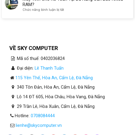
RAM?
ở
Chức năng bình luận bị tắt
Máy
Tính
Cho
Kế
Toán
Tại
Đà
VỀ SKY COMPUTER
Nẵng
Cần
Mã số thuế: 0402036824
Bao
Nhiêu
Đại diện:
Lê Thanh Tuấn
RAM?
115 Yên Thế, Hòa An, Cẩm Lệ, Đà Nẵng
340 Tôn Đản, Hòa An, Cẩm Lệ, Đà Nẵng
Lô 14 ĐT 605, Hòa Châu, Hòa Vang, Đà Nẵng
29 Trần Lê, Hòa Xuân, Cẩm Lệ, Đà Nẵng
Hotline:
0708084444
lienhe@skycomputer.vn