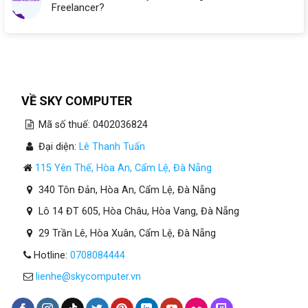
Freelancer?
Công
Ty
Mới
Thành
Lập
Tại
Đà
Nẵng
VỀ SKY COMPUTER
Mã số thuế: 0402036824
Đại diện:
Lê Thanh Tuấn
115 Yên Thế, Hòa An, Cẩm Lệ, Đà Nẵng
340 Tôn Đản, Hòa An, Cẩm Lệ, Đà Nẵng
Lô 14 ĐT 605, Hòa Châu, Hòa Vang, Đà Nẵng
29 Trần Lê, Hòa Xuân, Cẩm Lệ, Đà Nẵng
Hotline:
0708084444
lienhe@skycomputer.vn