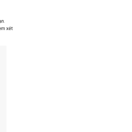
Bao
Nhiêu
RAM?
ạn.
xem xét