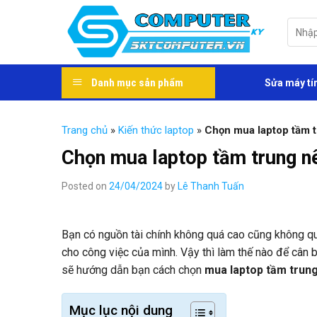
Skip
to
Tìm
kiếm:
content
Danh mục sản phẩm
Sửa máy tí
Trang chủ
»
Kiến thức laptop
»
Chọn mua laptop tầm 
Chọn mua laptop tầm trung n
Posted on
24/04/2024
by
Lê Thanh Tuấn
Bạn có nguồn tài chính không quá cao cũng không qu
cho công việc của mình. Vậy thì làm thế nào để cân 
sẽ hướng dẫn bạn cách chọn
mua laptop tầm trun
Mục lục nội dung