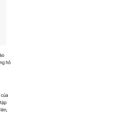
nào
ăng hỗ
 của
 tập
lên,