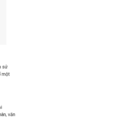
n sử
ế một
i
hân, văn