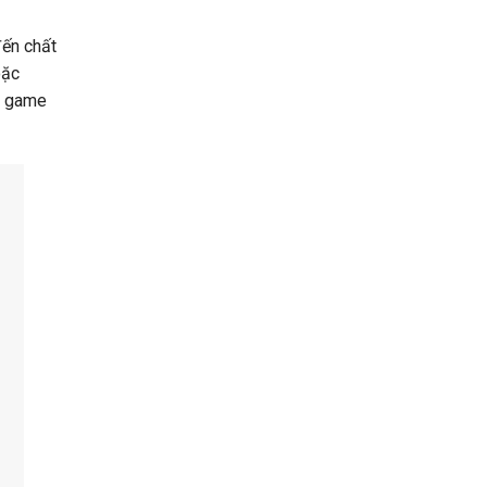
đến chất
oặc
i game