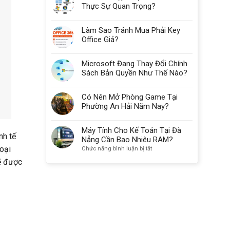
Thực Sự Quan Trọng?
Làm Sao Tránh Mua Phải Key
Office Giả?
Microsoft Đang Thay Đổi Chính
Sách Bản Quyền Như Thế Nào?
Có Nên Mở Phòng Game Tại
Phường An Hải Năm Nay?
Máy Tính Cho Kế Toán Tại Đà
nh tế
Nẵng Cần Bao Nhiêu RAM?
oại
ở
Chức năng bình luận bị tắt
Máy
sẽ được
Tính
Cho
Kế
Toán
Tại
Đà
Nẵng
Cần