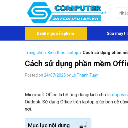
Skip
to
Tìm
kiếm:
content
Danh mục sản phẩm
Sửa máy tí
Trang chủ
»
Kiến thức laptop
»
Cách sử dụng phần mềm
Cách sử dụng phần mềm Offic
Posted on
24/07/2025
by
Lê Thanh Tuấn
Microsoft Office là bộ ứng dụngdành cho
laptop va
Outlook. Sử dụng Office trên laptop giúp bạn dễ dàn
nơi.
Mục lục nội dung