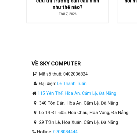
cứu thị trường cần cấu hình
nối m
như thế nào?
Th8 7, 2026
VỀ SKY COMPUTER
Mã số thuế: 0402036824
Đại diện:
Lê Thanh Tuấn
115 Yên Thế, Hòa An, Cẩm Lệ, Đà Nẵng
340 Tôn Đản, Hòa An, Cẩm Lệ, Đà Nẵng
Lô 14 ĐT 605, Hòa Châu, Hòa Vang, Đà Nẵng
29 Trần Lê, Hòa Xuân, Cẩm Lệ, Đà Nẵng
Hotline:
0708084444