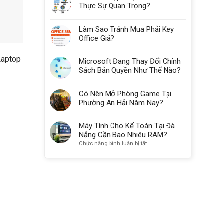
Thực Sự Quan Trọng?
Làm Sao Tránh Mua Phải Key
Office Giả?
Laptop
Microsoft Đang Thay Đổi Chính
Sách Bản Quyền Như Thế Nào?
Có Nên Mở Phòng Game Tại
Phường An Hải Năm Nay?
Máy Tính Cho Kế Toán Tại Đà
Nẵng Cần Bao Nhiêu RAM?
ở
Chức năng bình luận bị tắt
Máy
Tính
Cho
Kế
Toán
Tại
Đà
Nẵng
Cần