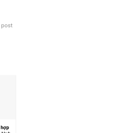
s post
 hợp