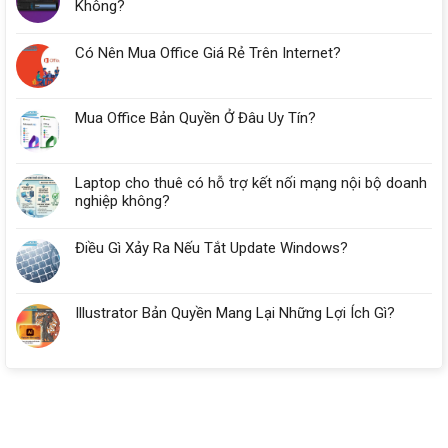
Đà
Không?
Nẵng
Cần
Có Nên Mua Office Giá Rẻ Trên Internet?
Bao
Nhiêu
RAM?
Mua Office Bản Quyền Ở Đâu Uy Tín?
Laptop cho thuê có hỗ trợ kết nối mạng nội bộ doanh
nghiệp không?
Điều Gì Xảy Ra Nếu Tắt Update Windows?
Illustrator Bản Quyền Mang Lại Những Lợi Ích Gì?