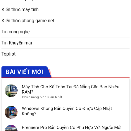
Kiến thức máy tính
Kiến thức phòng game net
Tin công nghệ
Tin Khuyến mãi
Toplist
BÀI VIẾT MỚI
Máy Tính Cho Kế Toán Tại Đà Nẵng Cần Bao Nhiêu
RAM?
ở
Chức năng bình luận bị tắt
Máy
Tính
Windows Không Bản Quyền Có Được Cập Nhật
Cho
Không?
Kế
Toán
Premiere Pro Bản Quyền Có Phù Hợp Với Người Mới
Tại