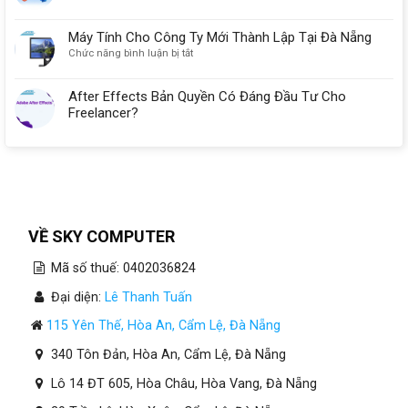
Máy Tính Cho Công Ty Mới Thành Lập Tại Đà Nẵng
ở
Chức năng bình luận bị tắt
Máy
Tính
After Effects Bản Quyền Có Đáng Đầu Tư Cho
Cho
Freelancer?
Công
Ty
Mới
Thành
Lập
Tại
Đà
Nẵng
VỀ SKY COMPUTER
Mã số thuế: 0402036824
Đại diện:
Lê Thanh Tuấn
115 Yên Thế, Hòa An, Cẩm Lệ, Đà Nẵng
340 Tôn Đản, Hòa An, Cẩm Lệ, Đà Nẵng
Lô 14 ĐT 605, Hòa Châu, Hòa Vang, Đà Nẵng