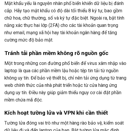
Mật khẩu yếu là nguyên nhân phổ biến khiến dữ liệu bị đánh
cắp. Hãy tạo mật khẩu có độ dài tối thiểu 8 ký tự, bao gồm
chữ hoa, chữ thường, số và ký tự đặc biệt. Ngoài ra, bật tính
năng xác thực hai lớp (2FA) cho các tài khoản quan trọng
như email, mạng xã hội hay tài khoản ngân hàng để tăng
cường mức độ bảo mật.
Tránh tải phần mềm không rõ nguồn gốc
Một trong những con đường phổ biến để virus xâm nhập vào
laptop là qua các phần mềm lậu hoặc tệp tin tải từ nguồn
không uy tín. Để bảo vệ thiết bị, chỉ nên tải ứng dụng từ trang
web chính thức của nhà phát triển hoặc từ cửa hàng ứng
dụng uy tín. Điều này giúp giảm thiểu nguy cơ cài đặt phần
mềm chứa mã độc.
Kích hoạt tường lửa và VPN khi cần thiết
Tường lửa đóng vai trò như một hàng rào bảo vệ, kiểm soát
dữ liệu đi và đến laptop của bạn. Bật tường lửa mặc định