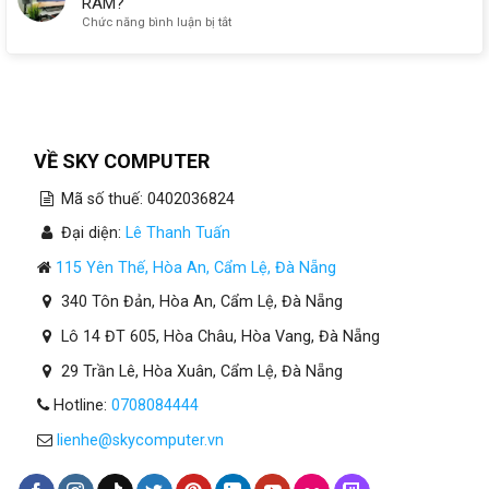
RAM?
ở
Chức năng bình luận bị tắt
Máy
Tính
Cho
Kế
Toán
Tại
Đà
VỀ SKY COMPUTER
Nẵng
Cần
Mã số thuế: 0402036824
Bao
Nhiêu
Đại diện:
Lê Thanh Tuấn
RAM?
115 Yên Thế, Hòa An, Cẩm Lệ, Đà Nẵng
340 Tôn Đản, Hòa An, Cẩm Lệ, Đà Nẵng
Lô 14 ĐT 605, Hòa Châu, Hòa Vang, Đà Nẵng
29 Trần Lê, Hòa Xuân, Cẩm Lệ, Đà Nẵng
Hotline:
0708084444
lienhe@skycomputer.vn