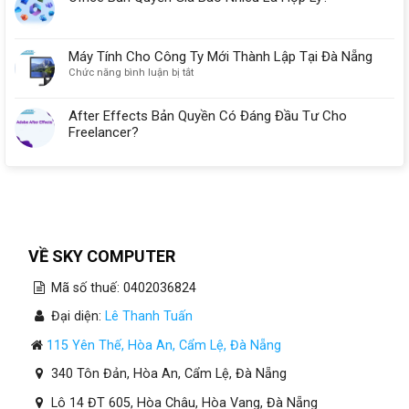
Máy Tính Cho Công Ty Mới Thành Lập Tại Đà Nẵng
ở
Chức năng bình luận bị tắt
Máy
Tính
After Effects Bản Quyền Có Đáng Đầu Tư Cho
Cho
Freelancer?
Công
Ty
Mới
Thành
Lập
Tại
Đà
Nẵng
VỀ SKY COMPUTER
Mã số thuế: 0402036824
Đại diện:
Lê Thanh Tuấn
115 Yên Thế, Hòa An, Cẩm Lệ, Đà Nẵng
340 Tôn Đản, Hòa An, Cẩm Lệ, Đà Nẵng
Lô 14 ĐT 605, Hòa Châu, Hòa Vang, Đà Nẵng