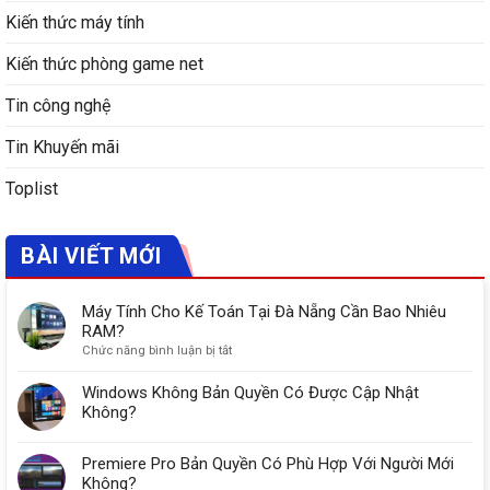
Kiến thức máy tính
Kiến thức phòng game net
Tin công nghệ
Tin Khuyến mãi
Toplist
BÀI VIẾT MỚI
Máy Tính Cho Kế Toán Tại Đà Nẵng Cần Bao Nhiêu
RAM?
ở
Chức năng bình luận bị tắt
Máy
Tính
Windows Không Bản Quyền Có Được Cập Nhật
Cho
Không?
Kế
Toán
Premiere Pro Bản Quyền Có Phù Hợp Với Người Mới
Tại
Đà
Không?