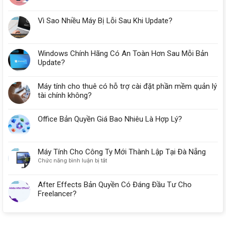
Vì Sao Nhiều Máy Bị Lỗi Sau Khi Update?
Windows Chính Hãng Có An Toàn Hơn Sau Mỗi Bản
Update?
Máy tính cho thuê có hỗ trợ cài đặt phần mềm quản lý
tài chính không?
Office Bản Quyền Giá Bao Nhiêu Là Hợp Lý?
Máy Tính Cho Công Ty Mới Thành Lập Tại Đà Nẵng
ở
Chức năng bình luận bị tắt
Máy
Tính
After Effects Bản Quyền Có Đáng Đầu Tư Cho
Cho
Freelancer?
Công
Ty
Mới
Thành