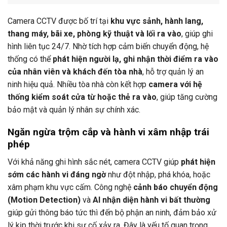
Camera CCTV được bố trí tại
khu vực sảnh, hành lang,
thang máy, bãi xe, phòng kỹ thuật và lối ra vào
, giúp ghi
hình liên tục 24/7. Nhờ tích hợp cảm biến chuyển động, hệ
thống có thể
phát hiện người lạ, ghi nhận thời điểm ra vào
của nhân viên và khách đến tòa nhà
, hỗ trợ quản lý an
ninh hiệu quả. Nhiều tòa nhà còn kết hợp
camera với hệ
thống kiểm soát cửa từ hoặc thẻ ra vào
, giúp tăng cường
bảo mật và quản lý nhân sự chính xác.
Ngăn ngừa trộm cắp và hành vi xâm nhập trái
phép
Với khả năng ghi hình sắc nét, camera CCTV giúp
phát hiện
sớm các hành vi đáng ngờ
như đột nhập, phá khóa, hoặc
xâm phạm khu vực cấm. Công nghệ
cảnh báo chuyển động
(Motion Detection)
và
AI nhận diện hành vi bất thường
giúp gửi thông báo tức thì đến bộ phận an ninh, đảm bảo xử
lý kịp thời trước khi sự cố xảy ra. Đây là yếu tố quan trọng