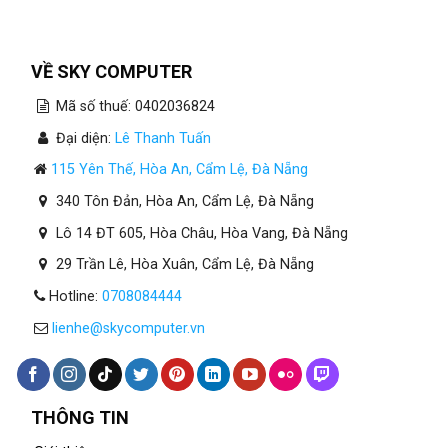
Lập
Tại
Đà
Nẵng
VỀ SKY COMPUTER
Mã số thuế: 0402036824
Đại diện:
Lê Thanh Tuấn
115 Yên Thế, Hòa An, Cẩm Lệ, Đà Nẵng
340 Tôn Đản, Hòa An, Cẩm Lệ, Đà Nẵng
Lô 14 ĐT 605, Hòa Châu, Hòa Vang, Đà Nẵng
29 Trần Lê, Hòa Xuân, Cẩm Lệ, Đà Nẵng
Hotline:
0708084444
lienhe@skycomputer.vn
THÔNG TIN