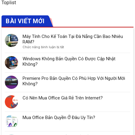
Toplist
BÀI VIẾT MỚI
Máy Tính Cho Kế Toán Tại Đà Nẵng Cần Bao Nhiêu
RAM?
ở
Chức năng bình luận bị tắt
Máy
Tính
Windows Không Bản Quyền Có Được Cập Nhật
Cho
Không?
Kế
Toán
Premiere Pro Bản Quyền Có Phù Hợp Với Người Mới
Tại
Đà
Không?
Nẵng
Cần
Có Nên Mua Office Giá Rẻ Trên Internet?
Bao
Nhiêu
RAM?
Mua Office Bản Quyền Ở Đâu Uy Tín?