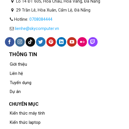
Lô 14 ĐT 605, Hòa Châu, Hòa Vang, Đà Nẵng
29 Trần Lê, Hòa Xuân, Cẩm Lệ, Đà Nẵng
Hotline:
0708084444
lienhe@skycomputer.vn
THÔNG TIN
Giới thiệu
Liên hệ
Tuyển dụng
Dự án
CHUYÊN MỤC
Kiến thức máy tính
Kiến thức laptop