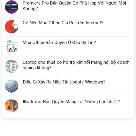
Premiere Pro Bản Quyền Có Phù Hợp Với Người Mới
Tại
Đà
Không?
Nẵng
Cần
Có Nên Mua Office Giá Rẻ Trên Internet?
Bao
Nhiêu
RAM?
Mua Office Bản Quyền Ở Đâu Uy Tín?
Laptop cho thuê có hỗ trợ kết nối mạng nội bộ doanh
nghiệp không?
Điều Gì Xảy Ra Nếu Tắt Update Windows?
Illustrator Bản Quyền Mang Lại Những Lợi Ích Gì?