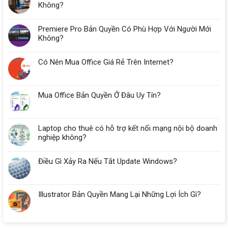
Cho
Không?
Kế
Toán
Premiere Pro Bản Quyền Có Phù Hợp Với Người Mới
Tại
Đà
Không?
Nẵng
Cần
Có Nên Mua Office Giá Rẻ Trên Internet?
Bao
Nhiêu
RAM?
Mua Office Bản Quyền Ở Đâu Uy Tín?
Laptop cho thuê có hỗ trợ kết nối mạng nội bộ doanh
nghiệp không?
Điều Gì Xảy Ra Nếu Tắt Update Windows?
Illustrator Bản Quyền Mang Lại Những Lợi Ích Gì?