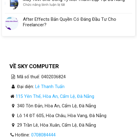
ở
Chức năng bình luận bị tắt
Máy
Tính
After Effects Bản Quyền Có Đáng Đầu Tư Cho
Cho
Freelancer?
Công
Ty
Mới
Thành
Lập
Tại
Đà
Nẵng
VỀ SKY COMPUTER
Mã số thuế: 0402036824
Đại diện:
Lê Thanh Tuấn
115 Yên Thế, Hòa An, Cẩm Lệ, Đà Nẵng
340 Tôn Đản, Hòa An, Cẩm Lệ, Đà Nẵng
Lô 14 ĐT 605, Hòa Châu, Hòa Vang, Đà Nẵng
29 Trần Lê, Hòa Xuân, Cẩm Lệ, Đà Nẵng
Hotline:
0708084444