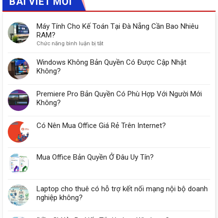
BÀI VIẾT MỚI
Máy Tính Cho Kế Toán Tại Đà Nẵng Cần Bao Nhiêu
RAM?
ở
Chức năng bình luận bị tắt
Máy
Tính
Windows Không Bản Quyền Có Được Cập Nhật
Cho
Không?
Kế
Toán
Premiere Pro Bản Quyền Có Phù Hợp Với Người Mới
Tại
Đà
Không?
Nẵng
Cần
Có Nên Mua Office Giá Rẻ Trên Internet?
Bao
Nhiêu
RAM?
Mua Office Bản Quyền Ở Đâu Uy Tín?
Laptop cho thuê có hỗ trợ kết nối mạng nội bộ doanh
nghiệp không?