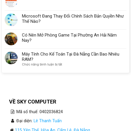
Microsoft Đang Thay Đổi Chính Sách Bản Quyền Như
Thế Nào?
Có Nên Mở Phòng Game Tại Phường An Hải Năm
Nay?
Máy Tính Cho Kế Toán Tại Đà Nẵng Cần Bao Nhiêu
RAM?
ở
Chức năng bình luận bị tắt
Máy
Tính
Cho
Kế
Toán
Tại
Đà
VỀ SKY COMPUTER
Nẵng
Cần
Mã số thuế: 0402036824
Bao
Nhiêu
Đại diện:
Lê Thanh Tuấn
RAM?
115 Yên Thế, Hòa An, Cẩm Lệ, Đà Nẵng