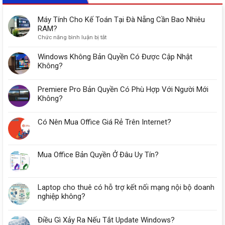
Máy Tính Cho Kế Toán Tại Đà Nẵng Cần Bao Nhiêu
RAM?
ở
Chức năng bình luận bị tắt
Máy
Tính
Windows Không Bản Quyền Có Được Cập Nhật
Cho
Không?
Kế
Toán
Premiere Pro Bản Quyền Có Phù Hợp Với Người Mới
Tại
Đà
Không?
Nẵng
Cần
Có Nên Mua Office Giá Rẻ Trên Internet?
Bao
Nhiêu
RAM?
Mua Office Bản Quyền Ở Đâu Uy Tín?
Laptop cho thuê có hỗ trợ kết nối mạng nội bộ doanh
nghiệp không?
Điều Gì Xảy Ra Nếu Tắt Update Windows?