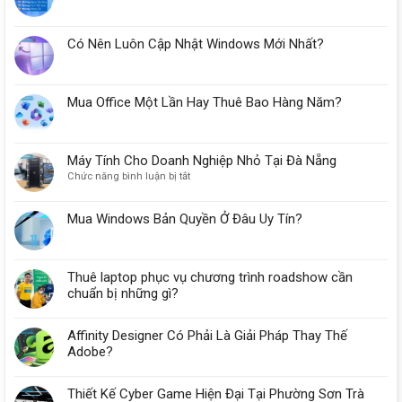
Có Nên Luôn Cập Nhật Windows Mới Nhất?
Mua Office Một Lần Hay Thuê Bao Hàng Năm?
Máy Tính Cho Doanh Nghiệp Nhỏ Tại Đà Nẵng
ở
Chức năng bình luận bị tắt
Máy
Tính
Mua Windows Bản Quyền Ở Đâu Uy Tín?
Cho
Doanh
Nghiệp
Nhỏ
Thuê laptop phục vụ chương trình roadshow cần
Tại
chuẩn bị những gì?
Đà
Nẵng
Affinity Designer Có Phải Là Giải Pháp Thay Thế
Adobe?
Thiết Kế Cyber Game Hiện Đại Tại Phường Sơn Trà