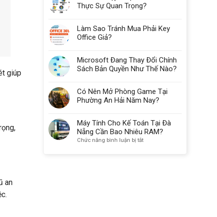
Thực Sự Quan Trọng?
Làm Sao Tránh Mua Phải Key
Office Giả?
Microsoft Đang Thay Đổi Chính
Sách Bản Quyền Như Thế Nào?
ét giúp
Có Nên Mở Phòng Game Tại
Phường An Hải Năm Nay?
Máy Tính Cho Kế Toán Tại Đà
rọng,
Nẵng Cần Bao Nhiêu RAM?
ở
Chức năng bình luận bị tắt
Máy
Tính
Cho
Kế
ũ an
Toán
Tại
ệc.
Đà
Nẵng
Cần