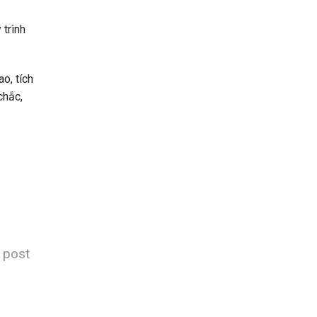
Bao
Nhiêu
 trình
RAM?
o, tích
chắc,
s post