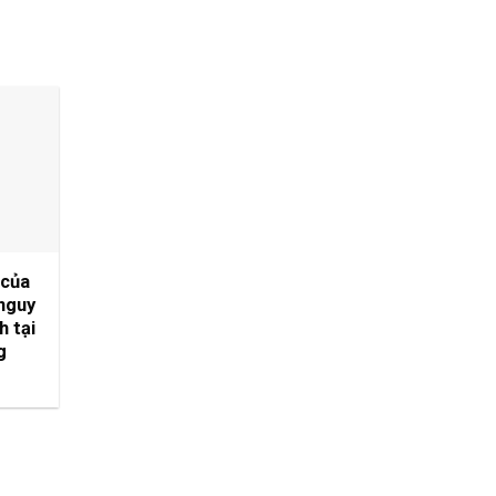
 của
 nguy
h tại
g