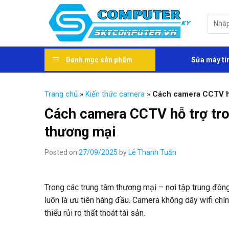
Skip
to
Tìm
kiếm:
content
Danh mục sản phẩm
Sửa máy tí
Trang chủ
»
Kiến thức camera
»
Cách camera CCTV hỗ 
Cách camera CCTV hỗ trợ tron
thương mại
Posted on
27/09/2025
by
Lê Thanh Tuấn
Trong các trung tâm thương mại – nơi tập trung đông
luôn là ưu tiên hàng đầu. Camera không dây wifi chín
thiểu rủi ro thất thoát tài sản.