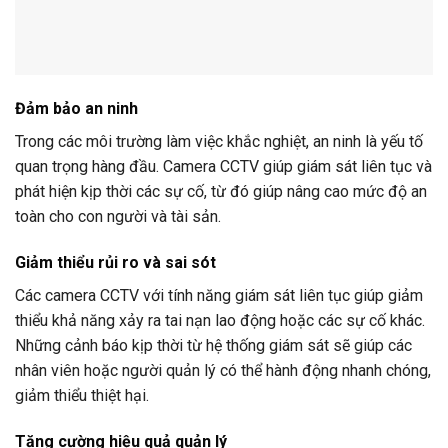
Đảm
bảo
an
ninh
Trong
các
môi
trường
làm
việc
khắc
nghiệt,
an
ninh
là
yếu
tố
quan
trọng
hàng
đầu.
Camera
CCTV
giúp
giám
sát
liên
tục
và
phát
hiện
kịp
thời
các
sự
cố,
từ
đó
giúp
nâng
cao
mức
độ
an
toàn
cho
con
người
và
tài
sản.
Giảm
thiểu
rủi
ro
và
sai
sót
Các
camera
CCTV
với
tính
năng
giám
sát
liên
tục
giúp
giảm
thiểu
khả
năng
xảy
ra
tai
nạn
lao
động
hoặc
các
sự
cố
khác.
Những
cảnh
báo
kịp
thời
từ
hệ
thống
giám
sát
sẽ
giúp
các
nhân
viên
hoặc
người
quản
lý
có
thể
hành
động
nhanh
chóng,
giảm
thiểu
thiệt
hại.
Tăng
cường
hiệu
quả
quản
lý