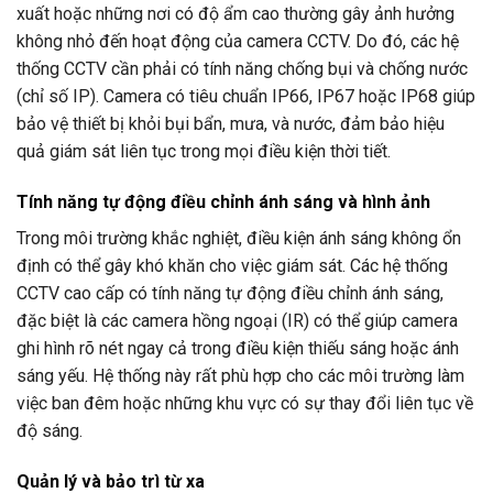
xuất
hoặc
những
nơi
có
độ
ẩm
cao
thường
gây
ảnh
hưởng
không
nhỏ
đến
hoạt
động
của
camera
CCTV.
Do
đó,
các
hệ
thống
CCTV
cần
phải
có
tính
năng
chống
bụi
và
chống
nước
(
chỉ
số
IP).
Camera
có
tiêu
chuẩn
IP66,
IP67
hoặc
IP68
giúp
bảo
vệ
thiết
bị
khỏi
bụi
bẩn,
mưa,
và
nước,
đảm
bảo
hiệu
quả
giám
sát
liên
tục
trong
mọi
điều
kiện
thời
tiết.
Tính
năng
tự
động
điều
chỉnh
ánh
sáng
và
hình
ảnh
Trong
môi
trường
khắc
nghiệt,
điều
kiện
ánh
sáng
không
ổn
định
có
thể
gây
khó
khăn
cho
việc
giám
sát.
Các
hệ
thống
CCTV
cao
cấp
có
tính
năng
tự
động
điều
chỉnh
ánh
sáng,
đặc
biệt
là
các
camera
hồng
ngoại (
IR)
có
thể
giúp
camera
ghi
hình
rõ
nét
ngay
cả
trong
điều
kiện
thiếu
sáng
hoặc
ánh
sáng
yếu.
Hệ
thống
này
rất
phù
hợp
cho
các
môi
trường
làm
việc
ban
đêm
hoặc
những
khu
vực
có
sự
thay
đổi
liên
tục
về
độ
sáng.
Quản
lý
và
bảo
trì
từ
xa