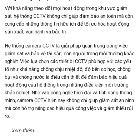
Với
khả
năng
theo
dõi
mọi
hoạt
động
trong
khu
vực
giám
sát,
hệ
thống
CCTV
không
chỉ
giúp
đảm
bảo
an
toàn
mà
còn
cung
cấp
những
thông
tin
hữu
ích
để
tối
ưu
hóa
hoạt
động
sản
xuất,
vận
hành
và
bảo
trì.
Hệ
thống
camera
CCTV
là
giải
pháp
quan
trọng
trong
việc
giám
sát
và
bảo
vệ
tài
sản,
con
người
trong
môi
trường
khắc
nghiệt.
Việc
lựa
chọn
các
thiết
bị
CCTV
phù
hợp
với
các
yếu
tố
như
khả
năng
chống
chịu
nhiệt
độ,
độ
bền
cơ
học,
chống
bụi
và
chống
nước
là
điều
cần
thiết
để
đảm
bảo
hiệu
quả
hoạt
động
của
hệ
thống
trong
những
điều
kiện
môi
trường
khắc
nghiệt.
Nhờ
vào
công
nghệ
hiện
đại
và
tính
năng
thông
minh,
camera
CCTV
hiện
nay
không
chỉ
giúp
giám
sát
an
ninh
mà
còn
hỗ
trợ
nâng
cao
hiệu
quả
công
việc
và
giảm
thiểu
rủi
ro.
Xem thêm: