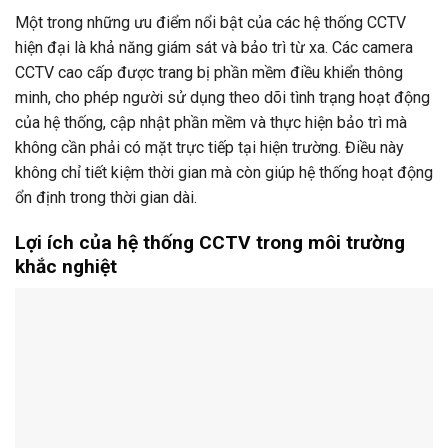
Một
trong
những
ưu
điểm
nổi
bật
của
các
hệ
thống
CCTV
hiện
đại
là
khả
năng
giám
sát
và
bảo
trì
từ
xa.
Các
camera
CCTV
cao
cấp
được
trang
bị
phần
mềm
điều
khiển
thông
minh,
cho
phép
người
sử
dụng
theo
dõi
tình
trạng
hoạt
động
của
hệ
thống,
cập
nhật
phần
mềm
và
thực
hiện
bảo
trì
mà
không
cần
phải
có
mặt
trực
tiếp
tại
hiện
trường.
Điều
này
không
chỉ
tiết
kiệm
thời
gian
mà
còn
giúp
hệ
thống
hoạt
động
ổn
định
trong
thời
gian
dài.
Lợi
ích
của
hệ
thống
CCTV
trong
môi
trường
khắc
nghiệt