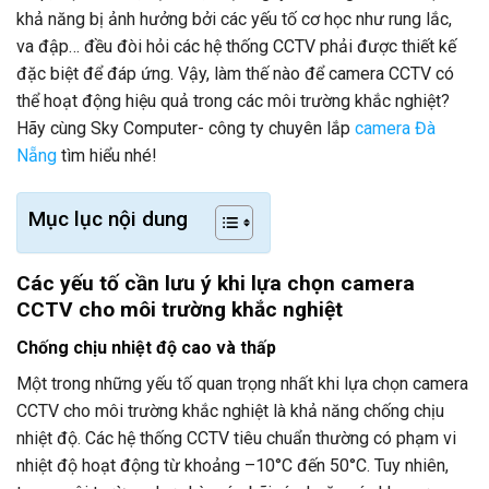
khả
năng
bị
ảnh
hưởng
bởi
các
yếu
tố
cơ
học
như
rung
lắc,
va
đập…
đều
đòi
hỏi
các
hệ
thống
CCTV
phải
được
thiết
kế
đặc
biệt
để
đáp
ứng.
Vậy,
làm
thế
nào
để
camera
CCTV
có
thể
hoạt
động
hiệu
quả
trong
các
môi
trường
khắc
nghiệt?
Hãy cùng Sky Computer- công ty chuyên lắp
camera Đà
Nẵng
tìm hiểu nhé!
Mục lục nội dung
Các
yếu
tố
cần
lưu
ý
khi
lựa
chọn
camera
CCTV
cho
môi
trường
khắc
nghiệt
Chống
chịu
nhiệt
độ
cao
và
thấp
Một
trong
những
yếu
tố
quan
trọng
nhất
khi
lựa
chọn
camera
CCTV
cho
môi
trường
khắc
nghiệt
là
khả
năng
chống
chịu
nhiệt
độ.
Các
hệ
thống
CCTV
tiêu
chuẩn
thường
có
phạm
vi
nhiệt
độ
hoạt
động
từ
khoảng –
10°
C
đến
50°
C.
Tuy
nhiên,