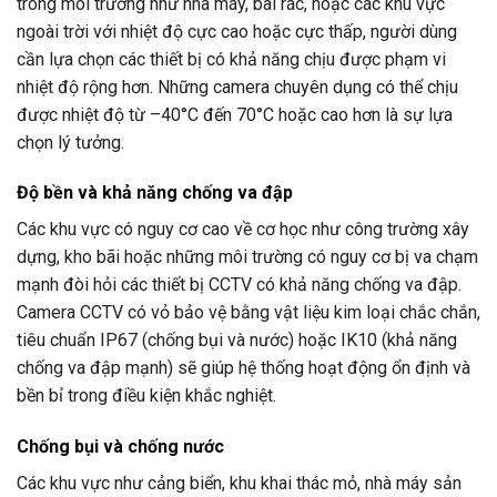
trong
môi
trường
như
nhà
máy,
bãi
rác,
hoặc
các
khu
vực
ngoài
trời
với
nhiệt
độ
cực
cao
hoặc
cực
thấp,
người
dùng
cần
lựa
chọn
các
thiết
bị
có
khả
năng
chịu
được
phạm
vi
nhiệt
độ
rộng
hơn.
Những
camera
chuyên
dụng
có
thể
chịu
được
nhiệt
độ
từ –
40°
C
đến
70°
C
hoặc
cao
hơn
là
sự
lựa
chọn
lý
tưởng.
Độ
bền
và
khả
năng
chống
va
đập
Các
khu
vực
có
nguy
cơ
cao
về
cơ
học
như
công
trường
xây
dựng,
kho
bãi
hoặc
những
môi
trường
có
nguy
cơ
bị
va
chạm
mạnh
đòi
hỏi
các
thiết
bị
CCTV
có
khả
năng
chống
va
đập.
Camera
CCTV
có
vỏ
bảo
vệ
bằng
vật
liệu
kim
loại
chắc
chắn,
tiêu
chuẩn
IP67 (
chống
bụi
và
nước)
hoặc
IK10 (
khả
năng
chống
va
đập
mạnh)
sẽ
giúp
hệ
thống
hoạt
động
ổn
định
và
bền
bỉ
trong
điều
kiện
khắc
nghiệt.
Chống
bụi
và
chống
nước
Các
khu
vực
như
cảng
biển,
khu
khai
thác
mỏ,
nhà
máy
sản