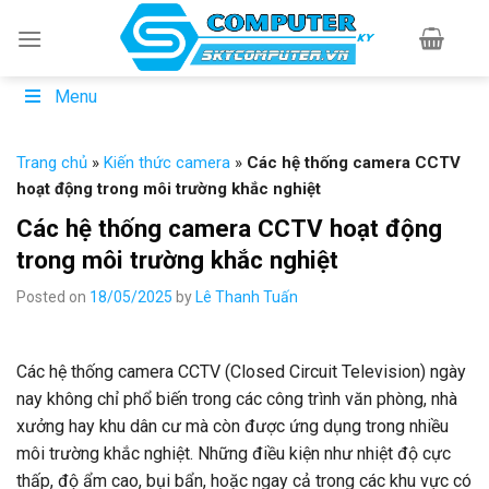
Skip
to
content
Menu
Trang chủ
»
Kiến thức camera
»
Các hệ thống camera CCTV
hoạt động trong môi trường khắc nghiệt
Các hệ thống camera CCTV hoạt động
trong môi trường khắc nghiệt
Posted on
18/05/2025
by
Lê Thanh Tuấn
Các
hệ
thống
camera
CCTV (
Closed
Circuit
Television)
ngày
nay
không
chỉ
phổ
biến
trong
các
công
trình
văn
phòng,
nhà
xưởng
hay
khu
dân
cư
mà
còn
được
ứng
dụng
trong
nhiều
môi
trường
khắc
nghiệt.
Những
điều
kiện
như
nhiệt
độ
cực
thấp,
độ
ẩm
cao,
bụi
bẩn,
hoặc
ngay
cả
trong
các
khu
vực
có