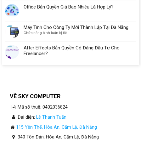
Office Bản Quyền Giá Bao Nhiêu Là Hợp Lý?
Máy Tính Cho Công Ty Mới Thành Lập Tại Đà Nẵng
ở
Chức năng bình luận bị tắt
Máy
Tính
After Effects Bản Quyền Có Đáng Đầu Tư Cho
Cho
Freelancer?
Công
Ty
Mới
Thành
Lập
Tại
Đà
Nẵng
VỀ SKY COMPUTER
Mã số thuế: 0402036824
Đại diện:
Lê Thanh Tuấn
115 Yên Thế, Hòa An, Cẩm Lệ, Đà Nẵng
340 Tôn Đản, Hòa An, Cẩm Lệ, Đà Nẵng