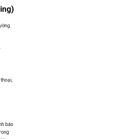
ing)
hường.
.
thoại,
ảnh báo
trong