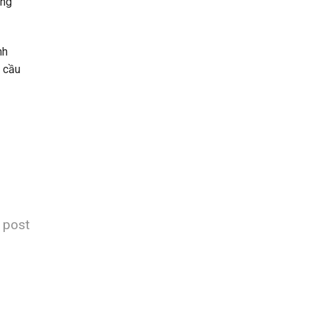
ống
nh
u cầu
s post