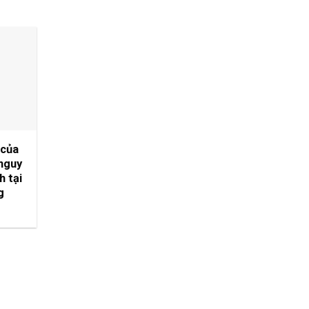
 của
 nguy
h tại
g