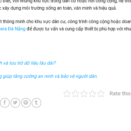
c biệt, với những khu vực đông dân cư hoặc nơi công cộng, hệ th
ệc xây dựng môi trường sống an toàn, văn minh và hiệu quả.
át thông minh cho khu vực dân cư, công trình công cộng hoặc doa
mera Đà Nẵng
để được tư vấn và cung cấp thiết bị phù hợp với nh
và lưu trữ dữ liệu lâu dài?
 giúp tăng cường an ninh và bảo vệ người dân.
Rate thi