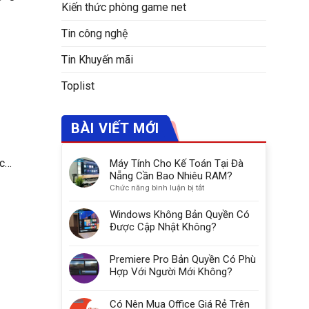
Kiến thức phòng game net
Tin công nghệ
Tin Khuyến mãi
Toplist
BÀI VIẾT MỚI
ọc…
Máy Tính Cho Kế Toán Tại Đà
Nẵng Cần Bao Nhiêu RAM?
ở
Chức năng bình luận bị tắt
Máy
Tính
Windows Không Bản Quyền Có
Cho
Được Cập Nhật Không?
Kế
Toán
Premiere Pro Bản Quyền Có Phù
Tại
Đà
Hợp Với Người Mới Không?
Nẵng
Cần
Có Nên Mua Office Giá Rẻ Trên
Bao