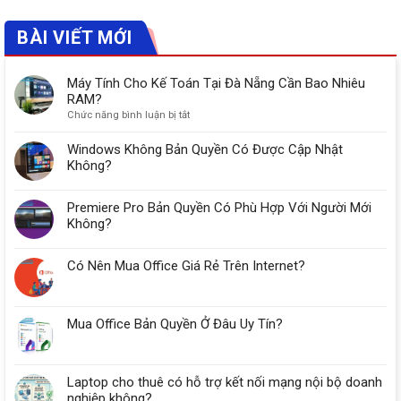
BÀI VIẾT MỚI
Máy Tính Cho Kế Toán Tại Đà Nẵng Cần Bao Nhiêu
RAM?
ở
Chức năng bình luận bị tắt
Máy
Tính
Windows Không Bản Quyền Có Được Cập Nhật
Cho
Không?
Kế
Toán
Premiere Pro Bản Quyền Có Phù Hợp Với Người Mới
Tại
Đà
Không?
Nẵng
Cần
Có Nên Mua Office Giá Rẻ Trên Internet?
Bao
Nhiêu
RAM?
Mua Office Bản Quyền Ở Đâu Uy Tín?
Laptop cho thuê có hỗ trợ kết nối mạng nội bộ doanh
nghiệp không?