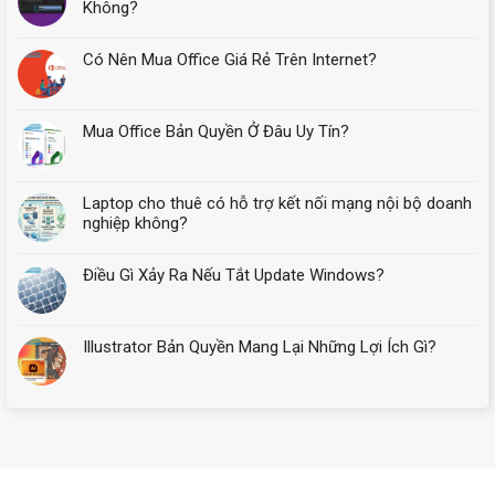
Đà
Không?
Nẵng
Cần
Có Nên Mua Office Giá Rẻ Trên Internet?
Bao
Nhiêu
RAM?
Mua Office Bản Quyền Ở Đâu Uy Tín?
Laptop cho thuê có hỗ trợ kết nối mạng nội bộ doanh
nghiệp không?
Điều Gì Xảy Ra Nếu Tắt Update Windows?
Illustrator Bản Quyền Mang Lại Những Lợi Ích Gì?