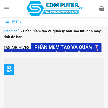
Skip
to
content
Menu
Trang chủ
»
Phần mềm tạo và quản lý bản sao lưu cho máy
tính để bàn
PHẦN MỀM TẠO VÀ QUẢN LÝ
TAG ARCHIVES:
BẢN SAO LƯU CHO MÁY TÍNH ĐỂ BÀN
03
Th7