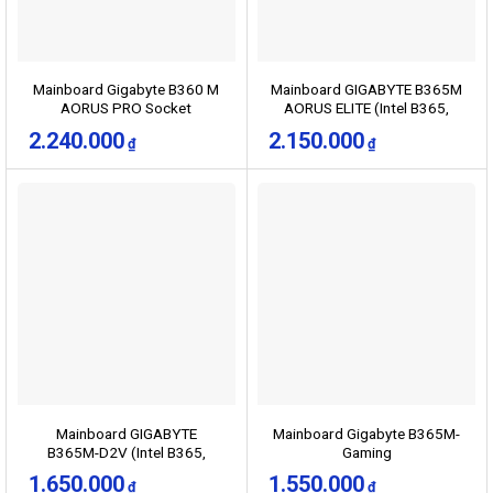
Mainboard Gigabyte B360 M
Mainboard GIGABYTE B365M
AORUS PRO Socket
AORUS ELITE (Intel B365,
LGA1151 m-ATX
Socket 1151, m-ATX, 4 khe
2.240.000
2.150.000
₫
₫
RAM DDR4)
Mainboard GIGABYTE
Mainboard Gigabyte B365M-
B365M-D2V (Intel B365,
Gaming
Socket 1151, m-ATX, 2 khe
1.650.000
1.550.000
₫
₫
RAM DDR4)