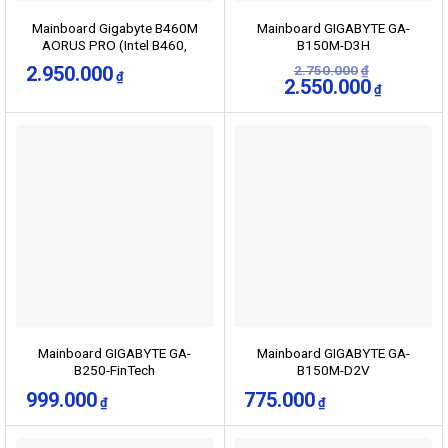
Mainboard Gigabyte B460M
Mainboard GIGABYTE GA-
AORUS PRO (Intel B460,
B150M-D3H
Socket 1200, m-ATX, 4 khe
2.950.000
2.750.000
₫
₫
RAM DDR4)
Giá
Giá
2.550.000
₫
gốc
hiện
là:
tại
2.750.000₫.
là:
2.550.000₫
Mainboard GIGABYTE GA-
Mainboard GIGABYTE GA-
B250-FinTech
B150M-D2V
999.000
775.000
₫
₫