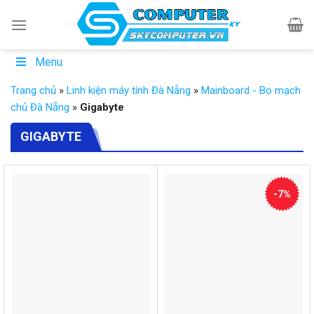
Skip
to
content
Menu
Trang chủ
»
Linh kiện máy tính Đà Nẵng
»
Mainboard - Bo mạch
chủ Đà Nẵng
»
Gigabyte
GIGABYTE
-7%